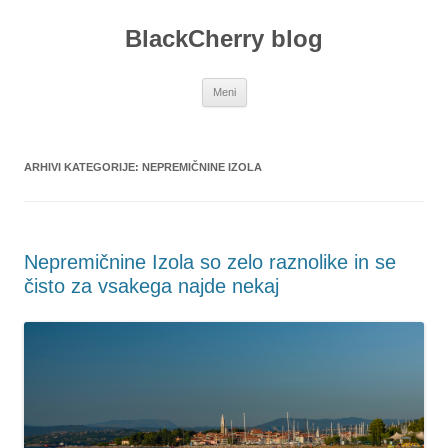
Preskoči
na
BlackCherry blog
vsebino
Meni
ARHIVI KATEGORIJE:
NEPREMIČNINE IZOLA
Nepremičnine Izola so zelo raznolike in se
čisto za vsakega najde nekaj