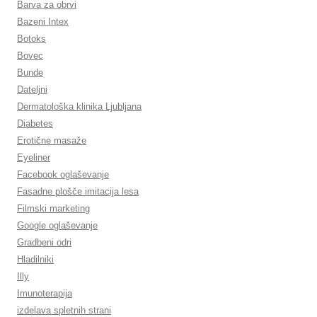
Barva za obrvi
Bazeni Intex
Botoks
Bovec
Bunde
Dateljni
Dermatološka klinika Ljubljana
Diabetes
Erotične masaže
Eyeliner
Facebook oglaševanje
Fasadne plošče imitacija lesa
Filmski marketing
Google oglaševanje
Gradbeni odri
Hladilniki
Illy
Imunoterapija
izdelava spletnih strani