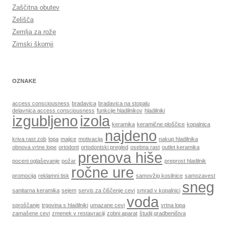
Zaščitna obutev
Zelišča
Zemlja za rože
Zimski škornji
OZNAKE
access consciousness
bradavica
bradavica na stopalu
delavnica access consciousness
funkcije hladilnikov
hladilniki
izgubljeno
izola
keramika
keramične ploščice
kopalnica
najdeno
kriva rast zob
lopa
majice
motivacija
nakup hladilnika
obnova vrtne lope
ortodont
ortodontski pregled
osebna rast
outlet keramika
prenova hiše
poceni oglaševanje
požar
preprost hladilnik
ročne ure
promocija
reklamni tisk
samovžig kosilnice
samozavest
sneg
sanitarna keramika
sejem
servis za čiščenje cevi
smrad v kopalnici
voda
sproščanje
trgovina s hladilniki
umazane cevi
vrtna lopa
zamašene cevi
zmenek v restavraciji
zobni aparat
študij gradbeništva