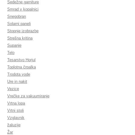
Sedežne garniture
Smrad v kopalnici
Snegobran
Solarni paneli
Stopnje izobrazbe
Strešna kritina
Supanje
Telo
Tesarstvo Horjul
Toplotna črpalka
Trodota vode
Ure in nakit
Vezice
Vrečke za vakuumiranje
Vrtna lopa
Vrtni stoli
Vzglavnik
žaluzije
Žar