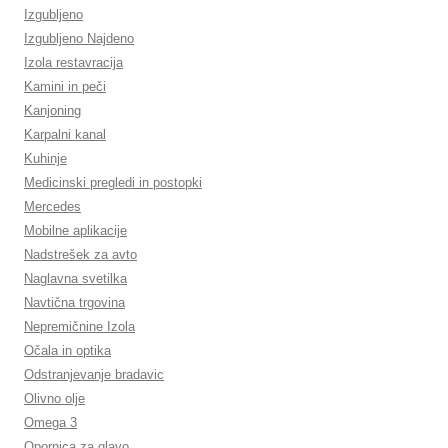
Izgubljeno
Izgubljeno Najdeno
Izola restavracija
Kamini in peči
Kanjoning
Karpalni kanal
Kuhinje
Medicinski pregledi in postopki
Mercedes
Mobilne aplikacije
Nadstrešek za avto
Naglavna svetilka
Navtična trgovina
Nepremičnine Izola
Očala in optika
Odstranjevanje bradavic
Olivno olje
Omega 3
Opornica za glavo