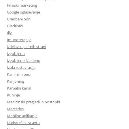
Filmski marketing
Google oglaševanje
Gradbeni odri
Hladilniki
Illy
Imunoterapija
izdelava spletnih strani
Izgubljeno
Izgubljeno Najdeno
Izola restavracija
Kamini in peči
Kanjoning
Karpalni kanal
Kuhinje
Medicinski pregledi in postopki
Mercedes
Mobilne aplikacije
Nadstrešek za avto