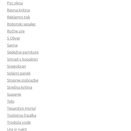
Pvc okna
Ravna kritina
Reklamni tisk
Robotski sesalec
Ročne ure
S Oliver
Savna
Sedežne garniture
Smrad v kopalnici
Snegobran
Solarni paneli
Stopnje izobrazbe
Strešna kritina
Supanje
Telo
Tesarstvo Horjul
Toplotna črpalka
Trodota vode
Ure in nakit