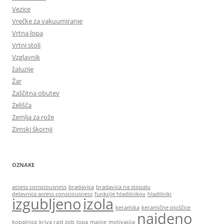
Vezice
Vrečke za vakuumiranje
Vrtna lopa
Vrtni stoli
Vzglavnik
žaluzije
Žar
Zaščitna obutev
Zelišča
Zemlja za rože
Zimski škornji
OZNAKE
access consciousness
bradavica
bradavica na stopalu
delavnica access consciousness
funkcije hladilnikov
hladilniki
izgubljeno
izola
keramika
keramične ploščice
najdeno
kopalnica
kriva rast zob
lopa
majice
motivacija