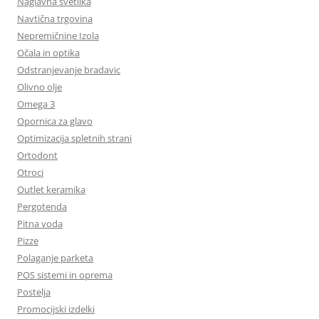
Naglavna svetilka
Navtična trgovina
Nepremičnine Izola
Očala in optika
Odstranjevanje bradavic
Olivno olje
Omega 3
Opornica za glavo
Optimizacija spletnih strani
Ortodont
Otroci
Outlet keramika
Pergotenda
Pitna voda
Pizze
Polaganje parketa
POS sistemi in oprema
Postelja
Promocijski izdelki