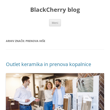
Preskoči
na
BlackCherry blog
vsebino
Meni
ARHIV ZNAČK:
PRENOVA HIŠE
Outlet keramika in prenova kopalnice