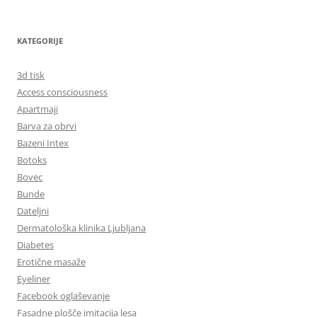
KATEGORIJE
3d tisk
Access consciousness
Apartmaji
Barva za obrvi
Bazeni Intex
Botoks
Bovec
Bunde
Dateljni
Dermatološka klinika Ljubljana
Diabetes
Erotične masaže
Eyeliner
Facebook oglaševanje
Fasadne plošče imitacija lesa