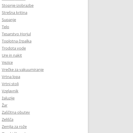
Stopnje izobrazbe
Strešna kritina
Supanje
Telo
Tesarstvo Horjul
Toplotna črpalka
Trodota vode
Ure in nakit
Vezice
Vrečke za vakuumiranje
Vrtna lopa
Vrtni stoli
Vzglavnik
žaluzije
Žar
Zaščitna obutev
Zelišča
Zemlja za rože