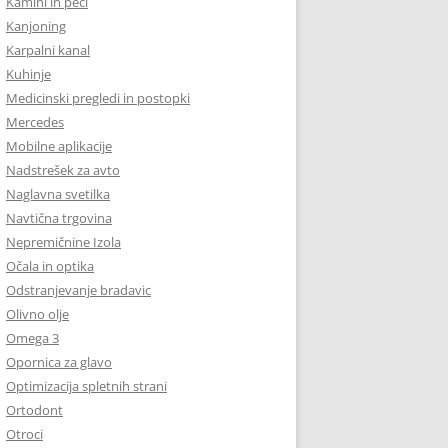
Kamini in peči
Kanjoning
Karpalni kanal
Kuhinje
Medicinski pregledi in postopki
Mercedes
Mobilne aplikacije
Nadstrešek za avto
Naglavna svetilka
Navtična trgovina
Nepremičnine Izola
Očala in optika
Odstranjevanje bradavic
Olivno olje
Omega 3
Opornica za glavo
Optimizacija spletnih strani
Ortodont
Otroci