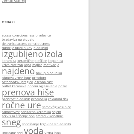
Zimski škornji
OZNAKE
access consciousness
bradavica
bradavica na stopalu
delavnica access consciousness
funkcije hladilnikov
hladilniki
izgubljeno
izola
keramika
keramične ploščice
kopalnica
kriva rast zob
lopa
majice
motivacija
najdeno
nakup hladilnika
obnova vrtne lope
ortodont
ortodontski pregled
osebna rast
outlet keramika
poceni oglaševanje
požar
prenova hiše
preprost hladilnik
promocija
reklamni tisk
ročne ure
samovžig kosilnice
samozavest
sanitarna keramika
sejem
servis za čiščenje cevi
smrad v kopalnici
sneg
sproščanje
trgovina s hladilniki
voda
umazane cevi
vrtna lopa