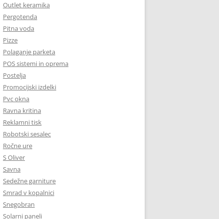
Outlet keramika
Pergotenda
Pitna voda
Pizze
Polaganje parketa
POS sistemi in oprema
Postelja
Promocijski izdelki
Pvc okna
Ravna kritina
Reklamni tisk
Robotski sesalec
Ročne ure
S Oliver
Savna
Sedežne garniture
Smrad v kopalnici
Snegobran
Solarni paneli