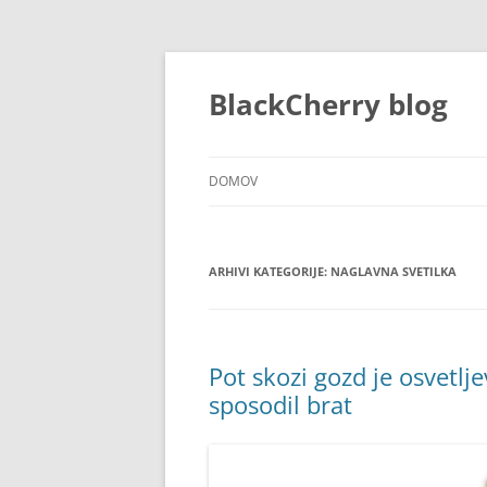
Preskoči
na
vsebino
BlackCherry blog
DOMOV
ARHIVI KATEGORIJE:
NAGLAVNA SVETILKA
Pot skozi gozd je osvetljev
sposodil brat