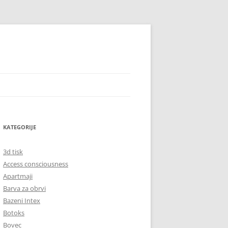
KATEGORIJE
3d tisk
Access consciousness
Apartmaji
Barva za obrvi
Bazeni Intex
Botoks
Bovec