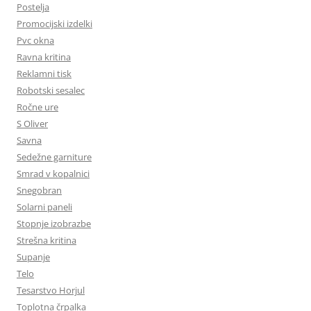
Postelja
Promocijski izdelki
Pvc okna
Ravna kritina
Reklamni tisk
Robotski sesalec
Ročne ure
S Oliver
Savna
Sedežne garniture
Smrad v kopalnici
Snegobran
Solarni paneli
Stopnje izobrazbe
Strešna kritina
Supanje
Telo
Tesarstvo Horjul
Toplotna črpalka