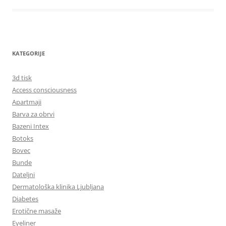
KATEGORIJE
3d tisk
Access consciousness
Apartmaji
Barva za obrvi
Bazeni Intex
Botoks
Bovec
Bunde
Dateljni
Dermatološka klinika Ljubljana
Diabetes
Erotične masaže
Eyeliner