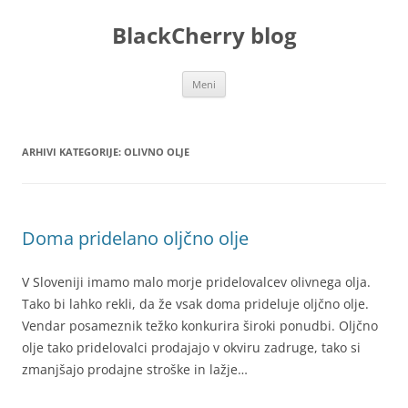
Preskoči
na
BlackCherry blog
vsebino
Meni
ARHIVI KATEGORIJE:
OLIVNO OLJE
Doma pridelano oljčno olje
V Sloveniji imamo malo morje pridelovalcev olivnega olja.
Tako bi lahko rekli, da že vsak doma prideluje oljčno olje.
Vendar posameznik težko konkurira široki ponudbi. Oljčno
olje tako pridelovalci prodajajo v okviru zadruge, tako si
zmanjšajo prodajne stroške in lažje…