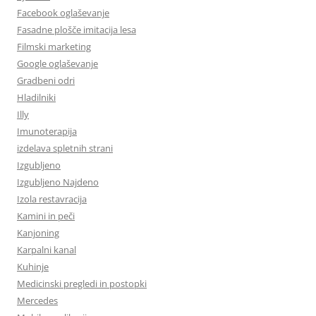
Facebook oglaševanje
Fasadne plošče imitacija lesa
Filmski marketing
Google oglaševanje
Gradbeni odri
Hladilniki
Illy
Imunoterapija
izdelava spletnih strani
Izgubljeno
Izgubljeno Najdeno
Izola restavracija
Kamini in peči
Kanjoning
Karpalni kanal
Kuhinje
Medicinski pregledi in postopki
Mercedes