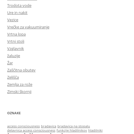
Trodota vode
Ure in nakit
Vezice
Vrečke za vakuumiranje
Vrtna lopa
Vrtni stoli
Vzglavnik
žaluzije
Žar
Zaščitna obutev
Zelišča
Zemlja za rože
Zimski škornji
OZNAKE
access consciousness
bradavica
bradavica na stopalu
delavnica access consciousness
funkcije hladilnikov
hladilniki