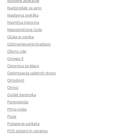
Mobilne aplikacije
Nadstrešek za avto
Naglavna svetilka
Navtična trgovina
Nepremičnine Izola
Očala in optika
Odstranjevanje bradavic
Olivno olje
Omega 3
Opornica za glavo
Optimizacija spletnih strani
Ortodont
Otroci
Outlet keramika
Pergotenda
Pitna voda
Pizze
Polaganje parketa
POS sistemi in oprema