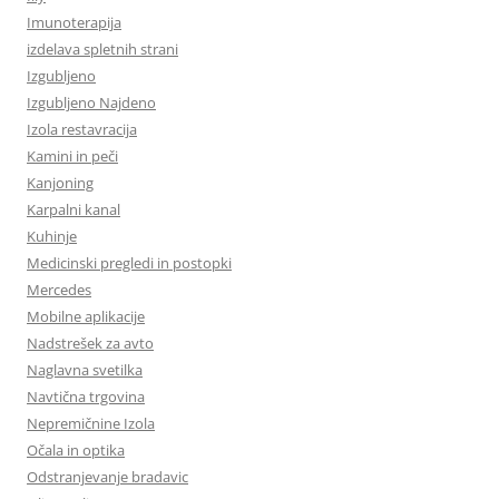
Imunoterapija
izdelava spletnih strani
Izgubljeno
Izgubljeno Najdeno
Izola restavracija
Kamini in peči
Kanjoning
Karpalni kanal
Kuhinje
Medicinski pregledi in postopki
Mercedes
Mobilne aplikacije
Nadstrešek za avto
Naglavna svetilka
Navtična trgovina
Nepremičnine Izola
Očala in optika
Odstranjevanje bradavic