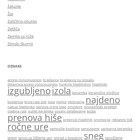
žaluzije
Žar
Zaščitna obutev
Zelišča
Zemlja za rože
Zimski škornji
OZNAKE
access consciousness
bradavica
bradavica na stopalu
delavnica access consciousness
funkcije hladilnikov
hladilniki
izgubljeno
izola
keramika
keramične ploščice
najdeno
kopalnica
kriva rast zob
lopa
majice
motivacija
nakup hladilnika
obnova vrtne lope
ortodont
ortodontski pregled
osebna rast
outlet keramika
poceni oglaševanje
požar
prenova hiše
preprost hladilnik
promocija
reklamni tisk
ročne ure
samovžig kosilnice
samozavest
sanitarna keramika
sneg
sejem
servis za čiščenje cevi
smrad v kopalnici
sproščanje