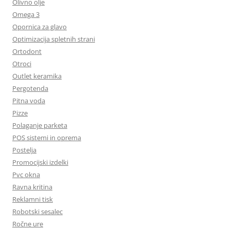
Olivno olje
Omega 3
Opornica za glavo
Optimizacija spletnih strani
Ortodont
Otroci
Outlet keramika
Pergotenda
Pitna voda
Pizze
Polaganje parketa
POS sistemi in oprema
Postelja
Promocijski izdelki
Pvc okna
Ravna kritina
Reklamni tisk
Robotski sesalec
Ročne ure