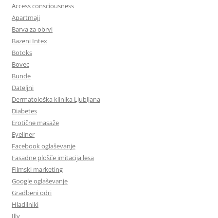
Access consciousness
Apartmaji
Barva za obrvi
Bazeni Intex
Botoks
Bovec
Bunde
Dateljni
Dermatološka klinika Ljubljana
Diabetes
Erotične masaže
Eyeliner
Facebook oglaševanje
Fasadne plošče imitacija lesa
Filmski marketing
Google oglaševanje
Gradbeni odri
Hladilniki
Illy