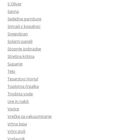
S Oliver
Savna
Sedežne garniture
Smrad v kopalnici
Snegobran
Solarni paneli
Stopnje izobrazbe
Strešna kritina
Supanje
Telo
Tesarstvo Horjul
Toplotna črpalka
Trodota vode
Ure in nakit
Vezice
Vrečke za vakuumiranje
Vrtna lopa
Vrtni stoli
Vzglavnik