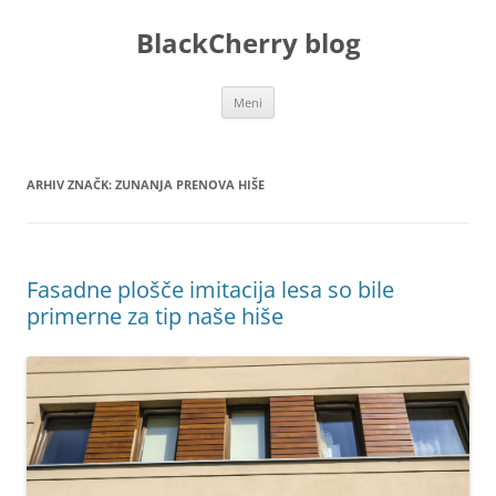
Preskoči
na
BlackCherry blog
vsebino
Meni
ARHIV ZNAČK:
ZUNANJA PRENOVA HIŠE
Fasadne plošče imitacija lesa so bile
primerne za tip naše hiše