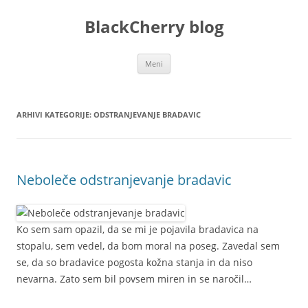
Preskoči
na
BlackCherry blog
vsebino
Meni
ARHIVI KATEGORIJE:
ODSTRANJEVANJE BRADAVIC
Neboleče odstranjevanje bradavic
Ko sem sam opazil, da se mi je pojavila bradavica na
stopalu, sem vedel, da bom moral na poseg. Zavedal sem
se, da so bradavice pogosta kožna stanja in da niso
nevarna. Zato sem bil povsem miren in se naročil…