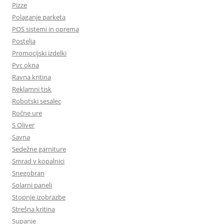
Pizze
Polaganje parketa
POS sistemi in oprema
Postelja
Promocijski izdelki
Pvc okna
Ravna kritina
Reklamni tisk
Robotski sesalec
Ročne ure
S Oliver
Savna
Sedežne garniture
Smrad v kopalnici
Snegobran
Solarni paneli
Stopnje izobrazbe
Strešna kritina
Supanje