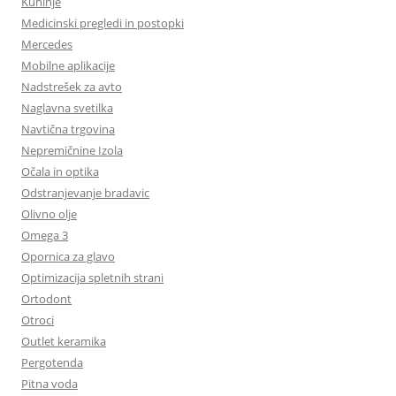
Kuhinje
Medicinski pregledi in postopki
Mercedes
Mobilne aplikacije
Nadstrešek za avto
Naglavna svetilka
Navtična trgovina
Nepremičnine Izola
Očala in optika
Odstranjevanje bradavic
Olivno olje
Omega 3
Opornica za glavo
Optimizacija spletnih strani
Ortodont
Otroci
Outlet keramika
Pergotenda
Pitna voda