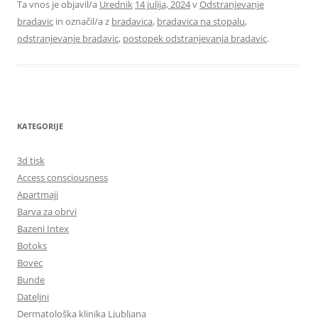
Ta vnos je objavil/a
Urednik
14 julija, 2024
v
Odstranjevanje
bradavic
in označil/a z
bradavica
,
bradavica na stopalu
,
odstranjevanje bradavic
,
postopek odstranjevanja bradavic
.
KATEGORIJE
3d tisk
Access consciousness
Apartmaji
Barva za obrvi
Bazeni Intex
Botoks
Bovec
Bunde
Dateljni
Dermatološka klinika Ljubljana