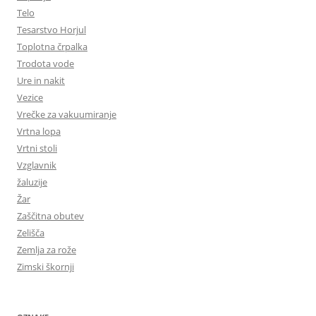
Telo
Tesarstvo Horjul
Toplotna črpalka
Trodota vode
Ure in nakit
Vezice
Vrečke za vakuumiranje
Vrtna lopa
Vrtni stoli
Vzglavnik
žaluzije
Žar
Zaščitna obutev
Zelišča
Zemlja za rože
Zimski škornji