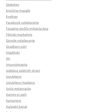
Diabetes
Erotične masaže
Eyeliner
Facebook oglaševanje
Fasadne plošče imitacija lesa
Filmski marketing
Google oglaševanje
Gradbeni odri
Hladilniki
Illy
Imunoterapija
izdelava spletnih strani
Izgubljeno
Izgubljeno Najdeno
Izola restavracija
Kamini in peči
Kanjoning
Karpalni kanal