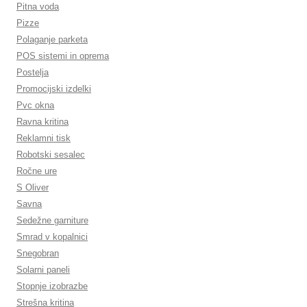
Pitna voda
Pizze
Polaganje parketa
POS sistemi in oprema
Postelja
Promocijski izdelki
Pvc okna
Ravna kritina
Reklamni tisk
Robotski sesalec
Ročne ure
S Oliver
Savna
Sedežne garniture
Smrad v kopalnici
Snegobran
Solarni paneli
Stopnje izobrazbe
Strešna kritina