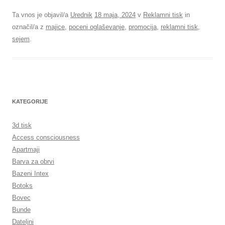
Ta vnos je objavil/a
Urednik
18 maja, 2024
v
Reklamni tisk
in
označil/a z
majice
,
poceni oglaševanje
,
promocija
,
reklamni tisk
,
sejem
.
KATEGORIJE
3d tisk
Access consciousness
Apartmaji
Barva za obrvi
Bazeni Intex
Botoks
Bovec
Bunde
Dateljni