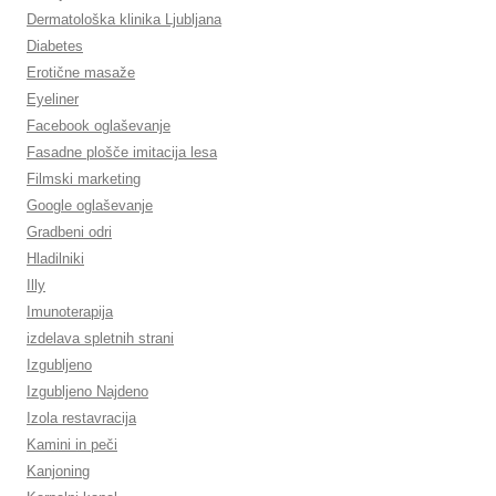
Dermatološka klinika Ljubljana
Diabetes
Erotične masaže
Eyeliner
Facebook oglaševanje
Fasadne plošče imitacija lesa
Filmski marketing
Google oglaševanje
Gradbeni odri
Hladilniki
Illy
Imunoterapija
izdelava spletnih strani
Izgubljeno
Izgubljeno Najdeno
Izola restavracija
Kamini in peči
Kanjoning