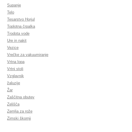
Supanje
Telo
Tesarstvo Horjul
Toplotna črpalka
Trodota vode
Ure in nakit
Vezice
Vrečke za vakuumiranje
Vrtna lopa
Vrtni stoli
Vzglavnik
žaluzije
Žar
Zaščitna obutev
Zelišča
Zemlja za rože
Zimski škornji