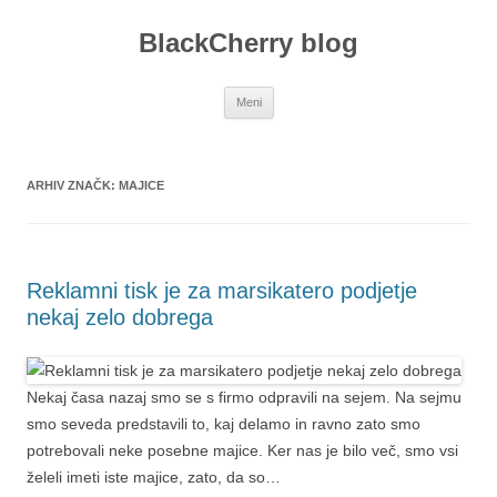
Preskoči
na
BlackCherry blog
vsebino
Meni
ARHIV ZNAČK:
MAJICE
Reklamni tisk je za marsikatero podjetje
nekaj zelo dobrega
Nekaj časa nazaj smo se s firmo odpravili na sejem. Na sejmu
smo seveda predstavili to, kaj delamo in ravno zato smo
potrebovali neke posebne majice. Ker nas je bilo več, smo vsi
želeli imeti iste majice, zato, da so…