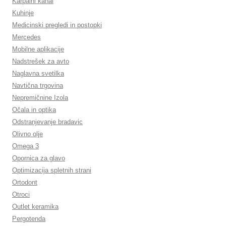
Karpalni kanal
Kuhinje
Medicinski pregledi in postopki
Mercedes
Mobilne aplikacije
Nadstrešek za avto
Naglavna svetilka
Navtična trgovina
Nepremičnine Izola
Očala in optika
Odstranjevanje bradavic
Olivno olje
Omega 3
Opornica za glavo
Optimizacija spletnih strani
Ortodont
Otroci
Outlet keramika
Pergotenda