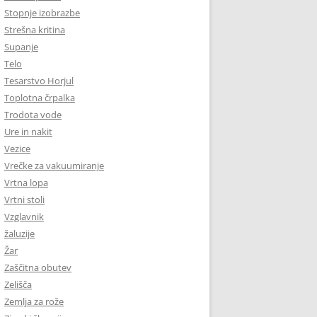
Stopnje izobrazbe
Strešna kritina
Supanje
Telo
Tesarstvo Horjul
Toplotna črpalka
Trodota vode
Ure in nakit
Vezice
Vrečke za vakuumiranje
Vrtna lopa
Vrtni stoli
Vzglavnik
žaluzije
Žar
Zaščitna obutev
Zelišča
Zemlja za rože