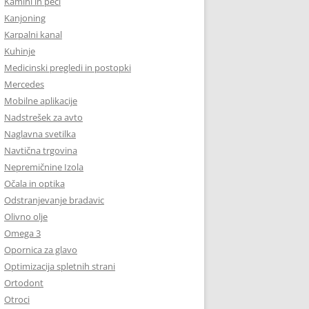
Kamini in peči
Kanjoning
Karpalni kanal
Kuhinje
Medicinski pregledi in postopki
Mercedes
Mobilne aplikacije
Nadstrešek za avto
Naglavna svetilka
Navtična trgovina
Nepremičnine Izola
Očala in optika
Odstranjevanje bradavic
Olivno olje
Omega 3
Opornica za glavo
Optimizacija spletnih strani
Ortodont
Otroci