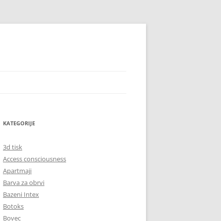
KATEGORIJE
3d tisk
Access consciousness
Apartmaji
Barva za obrvi
Bazeni Intex
Botoks
Bovec