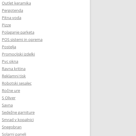
Outlet keramika
Pergotenda
Pitna voda
Pizze
Polaganje parketa
POS sistemi in oprema
Postelja
Promocijski izdelki
Pvc okna
Ravna kritina
Reklamni tisk
Robotski sesalec
Ročne ure
S Oliver
Savna
Sedežne garniture
Smrad v kopalnici
Snegobran
Solarni paneli