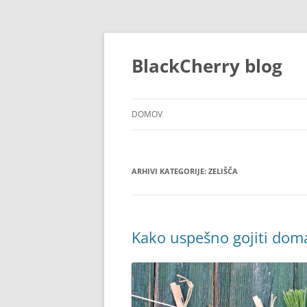
Preskoči
na
vsebino
BlackCherry blog
DOMOV
ARHIVI KATEGORIJE:
ZELIŠČA
Kako uspešno gojiti doma