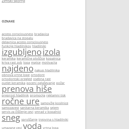
Zimski škornji
OZNAKE
access consciousness
bradavica
bradavica na stopalu
delavnica access consciousness
funkcije hladilnikov
hladilniki
izgubljeno
izola
keramika
keramične ploščice
kopalnica
kriva rast zob
lopa
majice
motivacija
najdeno
nakup hladilnika
obnova vrtne lope
ortodont
ortodontski pregled
osebna rast
outlet keramika
poceni oglaševanje
požar
prenova hiše
preprost hladilnik
promocija
reklamni tisk
ročne ure
samovžig kosilnice
samozavest
sanitarna keramika
sejem
servis za čiščenje cevi
smrad v kopalnici
sneg
sproščanje
trgovina s hladilniki
voda
umazane cevi
vrtna lopa