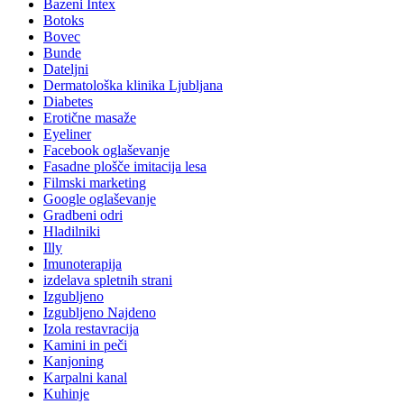
Bazeni Intex
Botoks
Bovec
Bunde
Dateljni
Dermatološka klinika Ljubljana
Diabetes
Erotične masaže
Eyeliner
Facebook oglaševanje
Fasadne plošče imitacija lesa
Filmski marketing
Google oglaševanje
Gradbeni odri
Hladilniki
Illy
Imunoterapija
izdelava spletnih strani
Izgubljeno
Izgubljeno Najdeno
Izola restavracija
Kamini in peči
Kanjoning
Karpalni kanal
Kuhinje