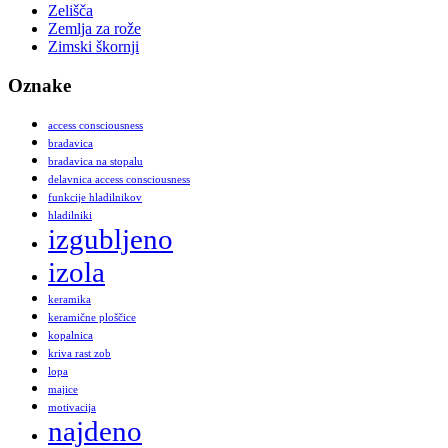
Zelišča
Zemlja za rože
Zimski škornji
Oznake
access consciousness
bradavica
bradavica na stopalu
delavnica access consciousness
funkcije hladilnikov
hladilniki
izgubljeno
izola
keramika
keramične ploščice
kopalnica
kriva rast zob
lopa
majice
motivacija
najdeno