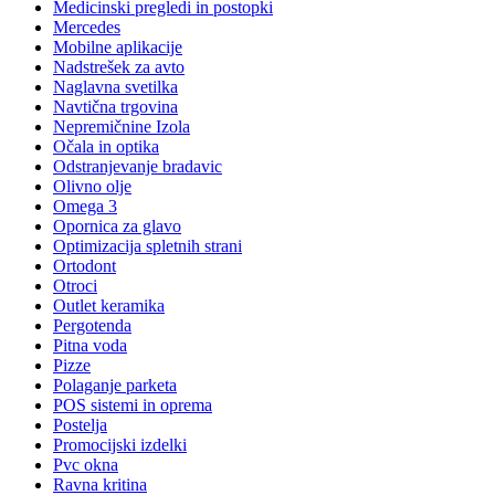
Medicinski pregledi in postopki
Mercedes
Mobilne aplikacije
Nadstrešek za avto
Naglavna svetilka
Navtična trgovina
Nepremičnine Izola
Očala in optika
Odstranjevanje bradavic
Olivno olje
Omega 3
Opornica za glavo
Optimizacija spletnih strani
Ortodont
Otroci
Outlet keramika
Pergotenda
Pitna voda
Pizze
Polaganje parketa
POS sistemi in oprema
Postelja
Promocijski izdelki
Pvc okna
Ravna kritina