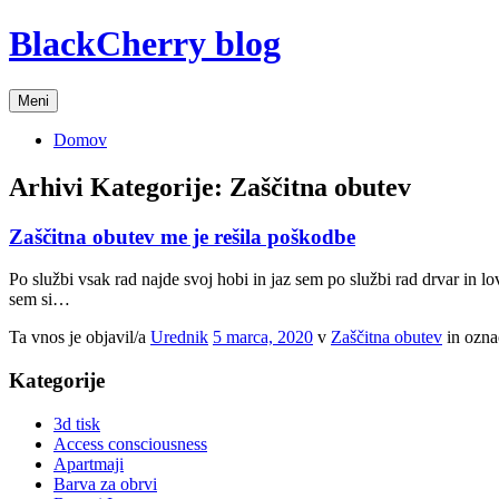
Preskoči
BlackCherry blog
na
vsebino
Meni
Domov
Arhivi Kategorije:
Zaščitna obutev
Zaščitna obutev me je rešila poškodbe
Po službi vsak rad najde svoj hobi in jaz sem po službi rad drvar in
sem si…
Ta vnos je objavil/a
Urednik
5 marca, 2020
v
Zaščitna obutev
in ozna
Kategorije
3d tisk
Access consciousness
Apartmaji
Barva za obrvi