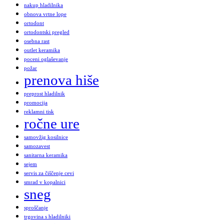
nakup hladilnika
obnova vrtne lope
ortodont
ortodontski pregled
osebna rast
outlet keramika
poceni oglaševanje
požar
prenova hiše
preprost hladilnik
promocija
reklamni tisk
ročne ure
samovžig kosilnice
samozavest
sanitarna keramika
sejem
servis za čiščenje cevi
smrad v kopalnici
sneg
sproščanje
trgovina s hladilniki