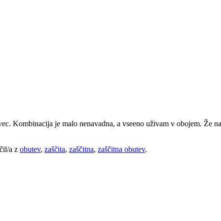
 lovec. Kombinacija je malo nenavadna, a vseeno uživam v obojem. Že na 
čil/a z
obutev
,
zaščita
,
zaščitna
,
zaščitna obutev
.