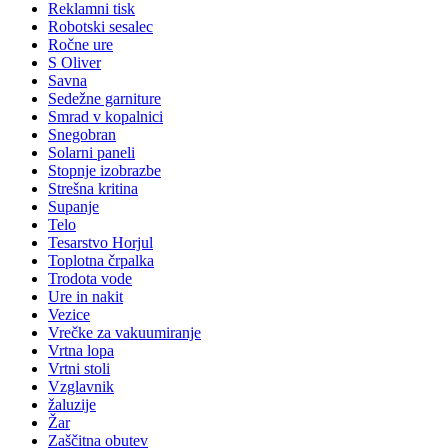
Reklamni tisk
Robotski sesalec
Ročne ure
S Oliver
Savna
Sedežne garniture
Smrad v kopalnici
Snegobran
Solarni paneli
Stopnje izobrazbe
Strešna kritina
Supanje
Telo
Tesarstvo Horjul
Toplotna črpalka
Trodota vode
Ure in nakit
Vezice
Vrečke za vakuumiranje
Vrtna lopa
Vrtni stoli
Vzglavnik
žaluzije
Žar
Zaščitna obutev