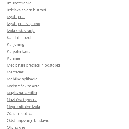
Imunoterapija
izdelava spletnih strani
Izgubljeno
Izgubljeno Najdeno
Izola restavracija
Kamini in peči
Kanjoning
Karpalni kanal
Kuhinje
Medicinski pregledi in postopki
Mercedes
Mobilne aplikacije
Nadstrešek za avto
Naglavna svetilka
Navtična trgovina
Nepremičnine Izola
Očala in optika
Odstranjevanje bradavic
Olivno olje