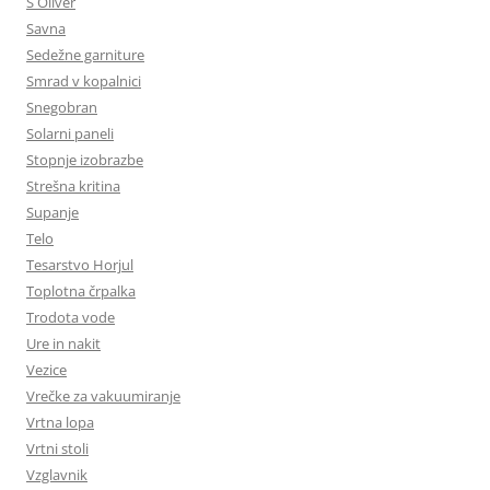
S Oliver
Savna
Sedežne garniture
Smrad v kopalnici
Snegobran
Solarni paneli
Stopnje izobrazbe
Strešna kritina
Supanje
Telo
Tesarstvo Horjul
Toplotna črpalka
Trodota vode
Ure in nakit
Vezice
Vrečke za vakuumiranje
Vrtna lopa
Vrtni stoli
Vzglavnik