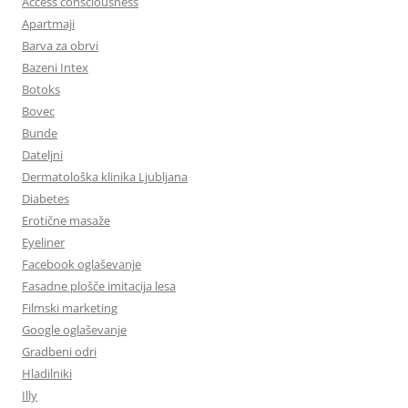
Access consciousness
Apartmaji
Barva za obrvi
Bazeni Intex
Botoks
Bovec
Bunde
Dateljni
Dermatološka klinika Ljubljana
Diabetes
Erotične masaže
Eyeliner
Facebook oglaševanje
Fasadne plošče imitacija lesa
Filmski marketing
Google oglaševanje
Gradbeni odri
Hladilniki
Illy