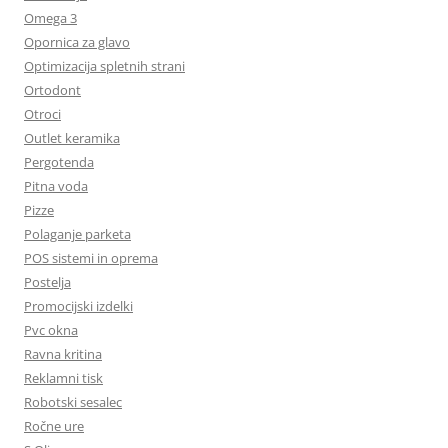
Omega 3
Opornica za glavo
Optimizacija spletnih strani
Ortodont
Otroci
Outlet keramika
Pergotenda
Pitna voda
Pizze
Polaganje parketa
POS sistemi in oprema
Postelja
Promocijski izdelki
Pvc okna
Ravna kritina
Reklamni tisk
Robotski sesalec
Ročne ure