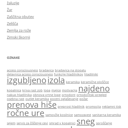
žaluzije
Žar
Zaščitna obutev
Zelišča
Zemlja za rože
Zimski škornji
OZNAKE
access consciousness
bradavica
bradavica na stopalu
delavnica access consciousness
funkcije hladilnikov
hladilniki
izgubljeno
izola
keramika
keramične ploščice
najdeno
kopalnica
kriva rast zob
lopa
majice
motivacija
nakup hladilnika
obnova vrtne lope
ortodont
ortodontski pregled
osebna rast
outlet keramika
poceni oglaševanje
požar
prenova hiše
preprost hladilnik
promocija
reklamni tisk
ročne ure
samovžig kosilnice
samozavest
sanitarna keramika
sneg
sejem
servis za čiščenje cevi
smrad v kopalnici
sproščanje