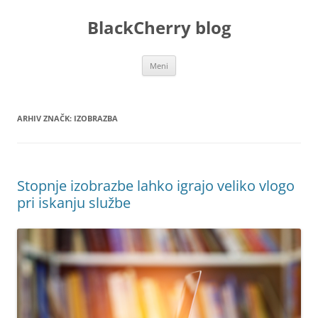
Preskoči
na
BlackCherry blog
vsebino
Meni
ARHIV ZNAČK:
IZOBRAZBA
Stopnje izobrazbe lahko igrajo veliko vlogo
pri iskanju službe