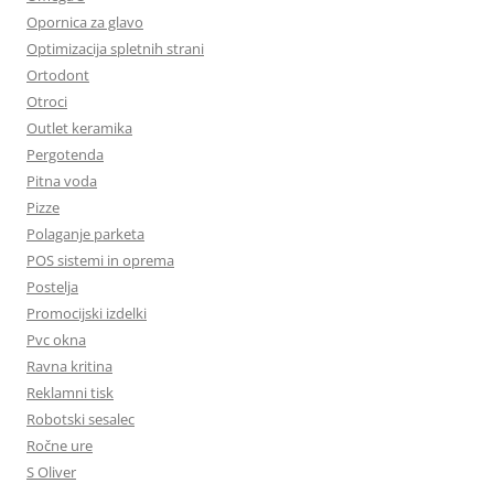
Opornica za glavo
Optimizacija spletnih strani
Ortodont
Otroci
Outlet keramika
Pergotenda
Pitna voda
Pizze
Polaganje parketa
POS sistemi in oprema
Postelja
Promocijski izdelki
Pvc okna
Ravna kritina
Reklamni tisk
Robotski sesalec
Ročne ure
S Oliver