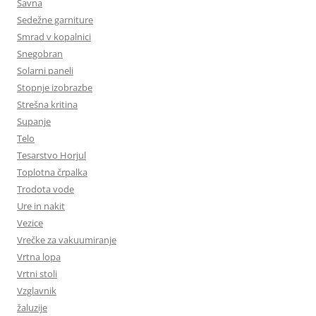
Savna
Sedežne garniture
Smrad v kopalnici
Snegobran
Solarni paneli
Stopnje izobrazbe
Strešna kritina
Supanje
Telo
Tesarstvo Horjul
Toplotna črpalka
Trodota vode
Ure in nakit
Vezice
Vrečke za vakuumiranje
Vrtna lopa
Vrtni stoli
Vzglavnik
žaluzije