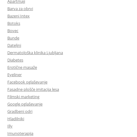
Apartmaji
Barva za obrvi
Bazeni Intex
Botoks
Bovec
Bunde
Dateljni
Dermatološka klinika Ljubljana
Diabetes
Erotične masaže
Eyeliner
Facebook oglaševanje
Fasadne plošče imitacija lesa
Filmski marketing
Google oglaševanje
Gradbeni odri
Hladilniki
Illy
Imunoterapija