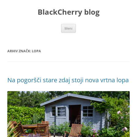
Preskoči
na
BlackCherry blog
vsebino
Meni
ARHIV ZNAČK:
LOPA
Na pogoršči stare zdaj stoji nova vrtna lopa