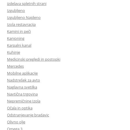
izdelava spletnih strani
Izgubljeno
Izgubljeno Najdeno
Izola restavracija
Kamini in peči
Kanjoning
Karpalni kanal
Kuhinje
Medicinski pregledi in postopki
Mercedes
Mobilne aplikacije
Nadstrešek za avto
Naglavna svetilka
Navtična trgovina
Nepremičnine Izola
Očala in optika
Odstranjevanje bradavic
Olivno olje
Omega 3