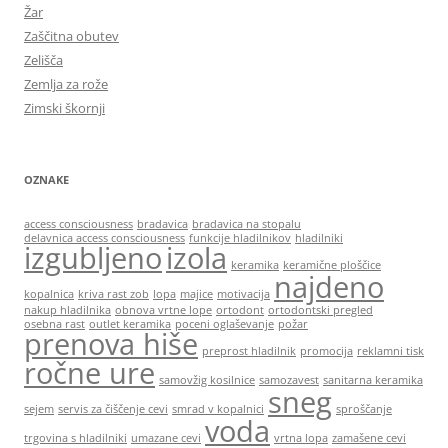
Žar
Zaščitna obutev
Zelišča
Zemlja za rože
Zimski škornji
OZNAKE
access consciousness
bradavica
bradavica na stopalu
delavnica access consciousness
funkcije hladilnikov
hladilniki
izgubljeno
izola
keramika
keramične ploščice
najdeno
kopalnica
kriva rast zob
lopa
majice
motivacija
nakup hladilnika
obnova vrtne lope
ortodont
ortodontski pregled
osebna rast
outlet keramika
poceni oglaševanje
požar
prenova hiše
preprost hladilnik
promocija
reklamni tisk
ročne ure
samovžig kosilnice
samozavest
sanitarna keramika
sneg
sejem
servis za čiščenje cevi
smrad v kopalnici
sproščanje
voda
trgovina s hladilniki
umazane cevi
vrtna lopa
zamašene cevi