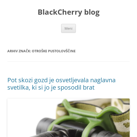
Preskoči
na
BlackCherry blog
vsebino
Meni
ARHIV ZNAČK:
OTROŠKE PUSTOLOVŠČINE
Pot skozi gozd je osvetljevala naglavna
svetilka, ki si jo je sposodil brat