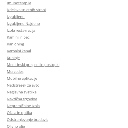
Imunoterapija
izdelava spletnih strani
Izgubljeno
Izgubljeno Najdeno
Izola restavracija
Kamini in peči
Kanjoning
Karpalni kanal
Kuhinje
Medicinski pregledi in postopki
Mercedes
Mobilne aplikacije
Nadstrešek za avto
Naglavna svetilka
Navtična trgovina
Nepremičnine Izola
Očala in optika
Odstranjevanje bradavic
Olivno olje