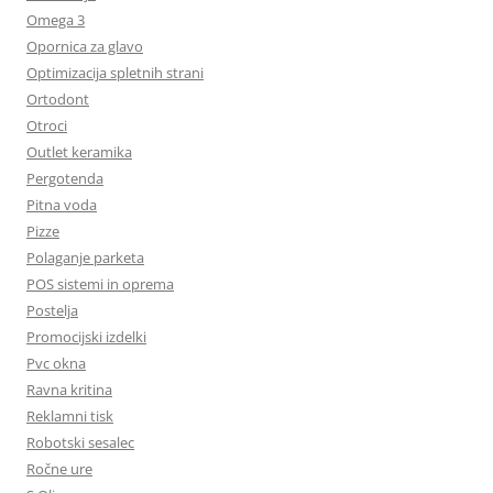
Omega 3
Opornica za glavo
Optimizacija spletnih strani
Ortodont
Otroci
Outlet keramika
Pergotenda
Pitna voda
Pizze
Polaganje parketa
POS sistemi in oprema
Postelja
Promocijski izdelki
Pvc okna
Ravna kritina
Reklamni tisk
Robotski sesalec
Ročne ure