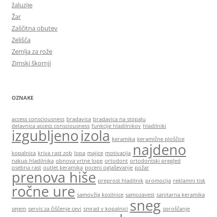
žaluzije
Žar
Zaščitna obutev
Zelišča
Zemlja za rože
Zimski škornji
OZNAKE
access consciousness
bradavica
bradavica na stopalu
delavnica access consciousness
funkcije hladilnikov
hladilniki
izgubljeno
izola
keramika
keramične ploščice
najdeno
kopalnica
kriva rast zob
lopa
majice
motivacija
nakup hladilnika
obnova vrtne lope
ortodont
ortodontski pregled
osebna rast
outlet keramika
poceni oglaševanje
požar
prenova hiše
preprost hladilnik
promocija
reklamni tisk
ročne ure
samovžig kosilnice
samozavest
sanitarna keramika
sneg
sejem
servis za čiščenje cevi
smrad v kopalnici
sproščanje