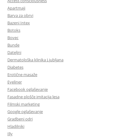
Access consciousness
Apartmaji
Barva za obrvi
Bazeni Intex
Botoks
Bovec
Bunde
Dateljni
Dermatološka klinika Ljubljana
Diabetes
Erotične masaže
Eyeliner
Facebook oglaševanje
Fasadne plošče imitacija lesa
Filmski marketing
Google oglaševanje
Gradbeni odri
Hladilniki
Illy