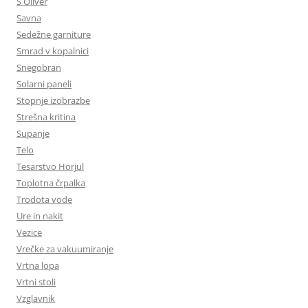
S Oliver
Savna
Sedežne garniture
Smrad v kopalnici
Snegobran
Solarni paneli
Stopnje izobrazbe
Strešna kritina
Supanje
Telo
Tesarstvo Horjul
Toplotna črpalka
Trodota vode
Ure in nakit
Vezice
Vrečke za vakuumiranje
Vrtna lopa
Vrtni stoli
Vzglavnik