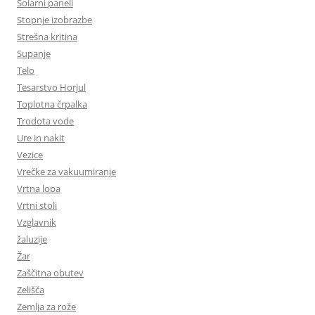
Solarni paneli
Stopnje izobrazbe
Strešna kritina
Supanje
Telo
Tesarstvo Horjul
Toplotna črpalka
Trodota vode
Ure in nakit
Vezice
Vrečke za vakuumiranje
Vrtna lopa
Vrtni stoli
Vzglavnik
žaluzije
Žar
Zaščitna obutev
Zelišča
Zemlja za rože