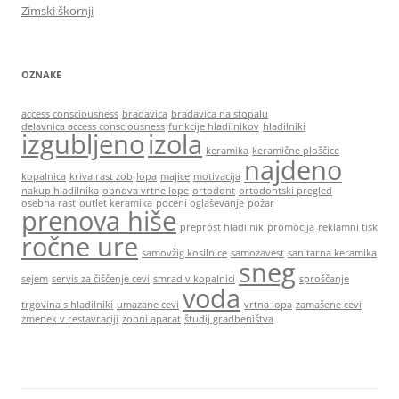
Zimski škornji
OZNAKE
access consciousness
bradavica
bradavica na stopalu
delavnica access consciousness
funkcije hladilnikov
hladilniki
izgubljeno
izola
keramika
keramične ploščice
najdeno
kopalnica
kriva rast zob
lopa
majice
motivacija
nakup hladilnika
obnova vrtne lope
ortodont
ortodontski pregled
osebna rast
outlet keramika
poceni oglaševanje
požar
prenova hiše
preprost hladilnik
promocija
reklamni tisk
ročne ure
samovžig kosilnice
samozavest
sanitarna keramika
sneg
sejem
servis za čiščenje cevi
smrad v kopalnici
sproščanje
voda
trgovina s hladilniki
umazane cevi
vrtna lopa
zamašene cevi
zmenek v restavraciji
zobni aparat
študij gradbeništva