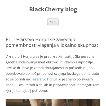
Preskoči
na
BlackCherry blog
vsebino
Meni
Pri Tesarstvo Horjul se zavedajo
pomembnosti vlaganja v lokalno skupnost
V kraju pri Horjulu se je pred kratkim zaključila posebna
zgodba sodelovanja med obrtniki in lokalno skupnostjo.
Lovsko društvo je zaradi dotrajanosti in poškodb nujno
potrebovalo pomoč pri obnovi svojega lovskega doma, zato
so se obrnili na
Tesarstvo Horjul
, ki je znano po svojem
znanju, kvalitetnih izdelkih in pripravljenosti pomagati tam,
kjer je to najbolj potrebno.