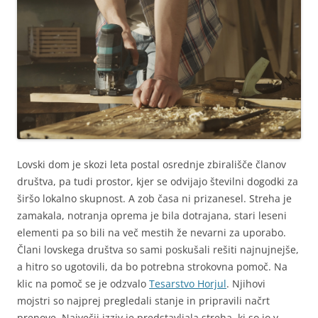
Lovski dom je skozi leta postal osrednje zbirališče članov
društva, pa tudi prostor, kjer se odvijajo številni dogodki za
širšo lokalno skupnost. A zob časa ni prizanesel. Streha je
zamakala, notranja oprema je bila dotrajana, stari leseni
elementi pa so bili na več mestih že nevarni za uporabo.
Člani lovskega društva so sami poskušali rešiti najnujnejše,
a hitro so ugotovili, da bo potrebna strokovna pomoč. Na
klic na pomoč se je odzvalo
Tesarstvo Horjul
. Njihovi
mojstri so najprej pregledali stanje in pripravili načrt
prenove. Največji izziv je predstavljala streha, ki so jo v