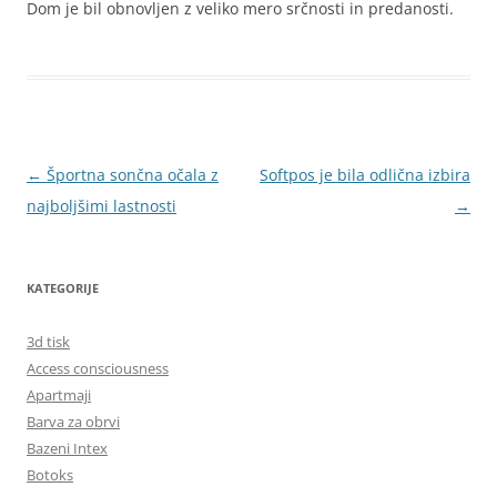
Dom je bil obnovljen z veliko mero srčnosti in predanosti.
Krmarjenje
←
Športna sončna očala z
Softpos je bila odlična izbira
po
najboljšimi lastnosti
→
prispevkih
KATEGORIJE
3d tisk
Access consciousness
Apartmaji
Barva za obrvi
Bazeni Intex
Botoks