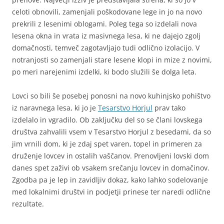
celoti obnovili, zamenjali poškodovane lege in jo na novo
prekrili z lesenimi oblogami. Poleg tega so izdelali nova
lesena okna in vrata iz masivnega lesa, ki ne dajejo zgolj
domačnosti, temveč zagotavljajo tudi odlično izolacijo. V
notranjosti so zamenjali stare lesene klopi in mize z novimi,
po meri narejenimi izdelki, ki bodo služili še dolga leta.
Lovci so bili še posebej ponosni na novo kuhinjsko pohištvo
iz naravnega lesa, ki jo je
Tesarstvo Horjul
prav tako
izdelalo in vgradilo. Ob zaključku del so se člani lovskega
društva zahvalili vsem v Tesarstvo Horjul z besedami, da so
jim vrnili dom, ki je zdaj spet varen, topel in primeren za
druženje lovcev in ostalih vaščanov. Prenovljeni lovski dom
danes spet zaživi ob vsakem srečanju lovcev in domačinov.
Zgodba pa je lep in zavidljiv dokaz, kako lahko sodelovanje
med lokalnimi društvi in podjetji prinese ter naredi odlične
rezultate.