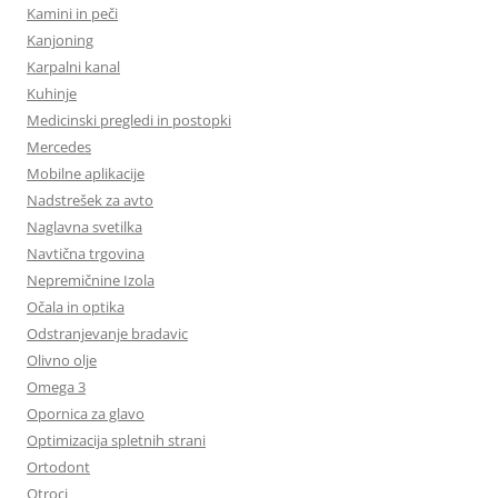
Kamini in peči
Kanjoning
Karpalni kanal
Kuhinje
Medicinski pregledi in postopki
Mercedes
Mobilne aplikacije
Nadstrešek za avto
Naglavna svetilka
Navtična trgovina
Nepremičnine Izola
Očala in optika
Odstranjevanje bradavic
Olivno olje
Omega 3
Opornica za glavo
Optimizacija spletnih strani
Ortodont
Otroci