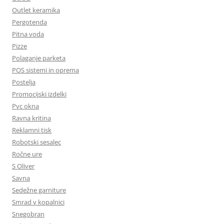
Outlet keramika
Pergotenda
Pitna voda
Pizze
Polaganje parketa
POS sistemi in oprema
Postelja
Promocijski izdelki
Pvc okna
Ravna kritina
Reklamni tisk
Robotski sesalec
Ročne ure
S Oliver
Savna
Sedežne garniture
Smrad v kopalnici
Snegobran