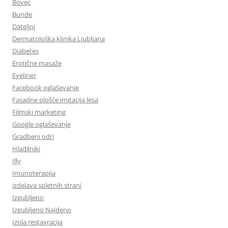
Bovec
Bunde
Dateljni
Dermatološka klinika Ljubljana
Diabetes
Erotične masaže
Eyeliner
Facebook oglaševanje
Fasadne plošče imitacija lesa
Filmski marketing
Google oglaševanje
Gradbeni odri
Hladilniki
Illy
Imunoterapija
izdelava spletnih strani
Izgubljeno
Izgubljeno Najdeno
Izola restavracija