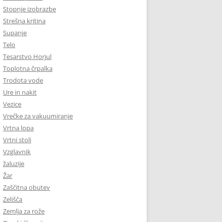
Stopnje izobrazbe
Strešna kritina
Supanje
Telo
Tesarstvo Horjul
Toplotna črpalka
Trodota vode
Ure in nakit
Vezice
Vrečke za vakuumiranje
Vrtna lopa
Vrtni stoli
Vzglavnik
žaluzije
Žar
Zaščitna obutev
Zelišča
Zemlja za rože