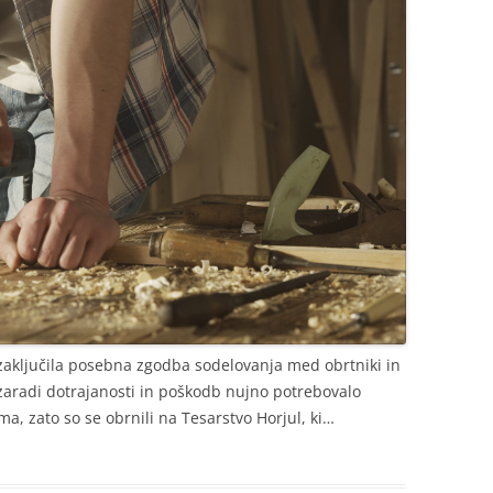
m zaključila posebna zgodba sodelovanja med obrtniki in
 zaradi dotrajanosti in poškodb nujno potrebovalo
a, zato so se obrnili na Tesarstvo Horjul, ki…