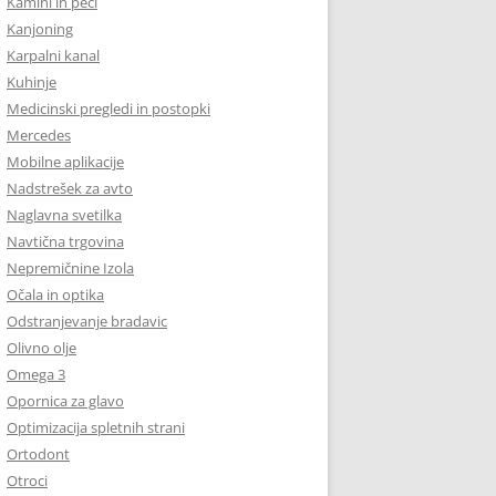
Kamini in peči
Kanjoning
Karpalni kanal
Kuhinje
Medicinski pregledi in postopki
Mercedes
Mobilne aplikacije
Nadstrešek za avto
Naglavna svetilka
Navtična trgovina
Nepremičnine Izola
Očala in optika
Odstranjevanje bradavic
Olivno olje
Omega 3
Opornica za glavo
Optimizacija spletnih strani
Ortodont
Otroci