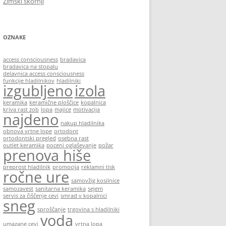
Zimski škornji
OZNAKE
access consciousness
bradavica
bradavica na stopalu
delavnica access consciousness
funkcije hladilnikov
hladilniki
izgubljeno
izola
keramika
keramične ploščice
kopalnica
kriva rast zob
lopa
majice
motivacija
najdeno
nakup hladilnika
obnova vrtne lope
ortodont
ortodontski pregled
osebna rast
outlet keramika
poceni oglaševanje
požar
prenova hiše
preprost hladilnik
promocija
reklamni tisk
ročne ure
samovžig kosilnice
samozavest
sanitarna keramika
sejem
servis za čiščenje cevi
smrad v kopalnici
sneg
sproščanje
trgovina s hladilniki
voda
umazane cevi
vrtna lopa