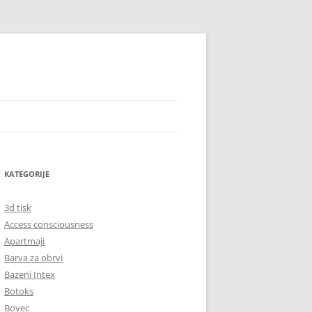
KATEGORIJE
3d tisk
Access consciousness
Apartmaji
Barva za obrvi
Bazeni Intex
Botoks
Bovec