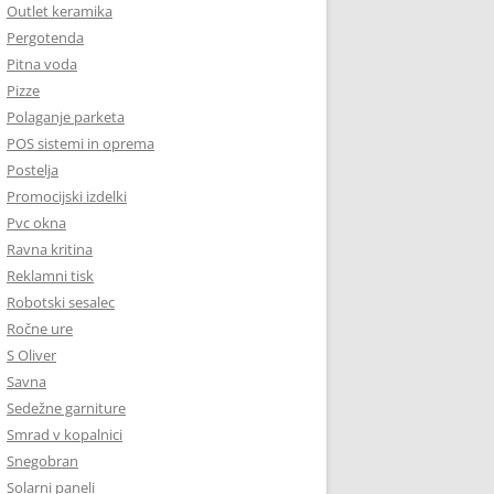
Outlet keramika
Pergotenda
Pitna voda
Pizze
Polaganje parketa
POS sistemi in oprema
Postelja
Promocijski izdelki
Pvc okna
Ravna kritina
Reklamni tisk
Robotski sesalec
Ročne ure
S Oliver
Savna
Sedežne garniture
Smrad v kopalnici
Snegobran
Solarni paneli