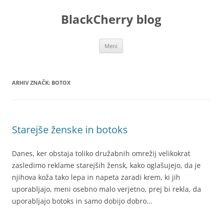
Preskoči
na
BlackCherry blog
vsebino
Meni
ARHIV ZNAČK:
BOTOX
Starejše ženske in botoks
Danes, ker obstaja toliko družabnih omrežij velikokrat
zasledimo reklame starejših žensk, kako oglašujejo, da je
njihova koža tako lepa in napeta zaradi krem, ki jih
uporabljajo, meni osebno malo verjetno, prej bi rekla, da
uporabljajo botoks in samo dobijo dobro…