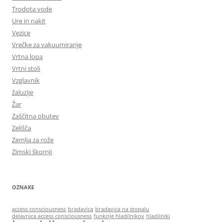
Trodota vode
Ure in nakit
Vezice
Vrečke za vakuumiranje
Vrtna lopa
Vrtni stoli
Vzglavnik
žaluzije
Žar
Zaščitna obutev
Zelišča
Zemlja za rože
Zimski škornji
OZNAKE
access consciousness
bradavica
bradavica na stopalu
delavnica access consciousness
funkcije hladilnikov
hladilniki