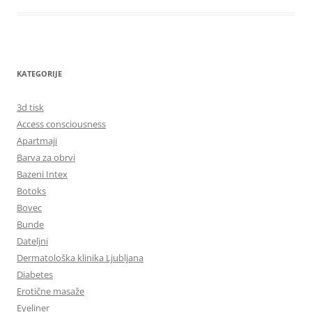
KATEGORIJE
3d tisk
Access consciousness
Apartmaji
Barva za obrvi
Bazeni Intex
Botoks
Bovec
Bunde
Dateljni
Dermatološka klinika Ljubljana
Diabetes
Erotične masaže
Eyeliner