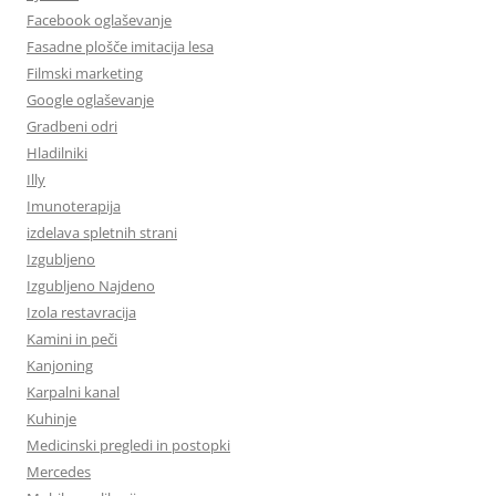
Facebook oglaševanje
Fasadne plošče imitacija lesa
Filmski marketing
Google oglaševanje
Gradbeni odri
Hladilniki
Illy
Imunoterapija
izdelava spletnih strani
Izgubljeno
Izgubljeno Najdeno
Izola restavracija
Kamini in peči
Kanjoning
Karpalni kanal
Kuhinje
Medicinski pregledi in postopki
Mercedes