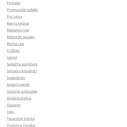
Postelja
Promocijski izdelki
Pvc okna
Ravna kritina
Reklamni tisk
Robotski sesalec
Ročne ure
S Oliver
Savna
Sedežne garniture
Smrad v kopalnici
Snegobran
Solarni paneli
Stopnje izobrazbe
Strešna kritina
Supanje
Telo
Tesarstvo Horjul
Toplotna črpalka