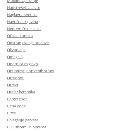
Mobilne aplikacije
Nadstrešek za avto
Naglavna svetilka
Navtična trgovina
Nepremičnine Izola
Očala in optika
Odstranjevanje bradavic
Olivno olje
Omega 3
Opornica za glavo
Optimizacija spletnih strani
Ortodont
Otroci
Outlet keramika
Pergotenda
Pitna voda
Pizze
Polaganje parketa
POS sistemi in oprema