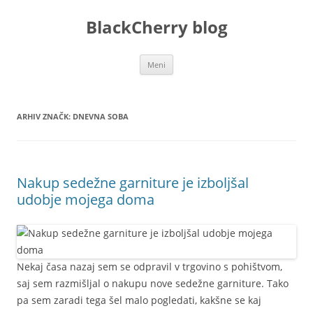
Preskoči
na
BlackCherry blog
vsebino
Meni
ARHIV ZNAČK:
DNEVNA SOBA
Nakup sedežne garniture je izboljšal
udobje mojega doma
Nekaj časa nazaj sem se odpravil v trgovino s pohištvom,
saj sem razmišljal o nakupu nove sedežne garniture. Tako
pa sem zaradi tega šel malo pogledati, kakšne se kaj