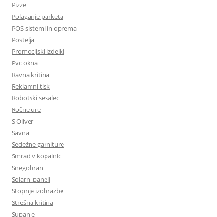
Pizze
Polaganje parketa
POS sistemi in oprema
Postelja
Promocijski izdelki
Pvc okna
Ravna kritina
Reklamni tisk
Robotski sesalec
Ročne ure
S Oliver
Savna
Sedežne garniture
Smrad v kopalnici
Snegobran
Solarni paneli
Stopnje izobrazbe
Strešna kritina
Supanje