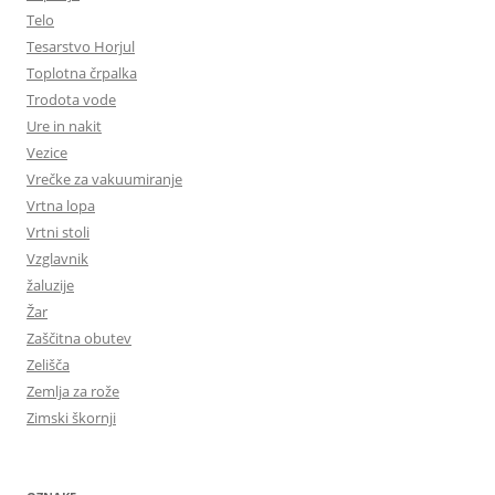
Telo
Tesarstvo Horjul
Toplotna črpalka
Trodota vode
Ure in nakit
Vezice
Vrečke za vakuumiranje
Vrtna lopa
Vrtni stoli
Vzglavnik
žaluzije
Žar
Zaščitna obutev
Zelišča
Zemlja za rože
Zimski škornji