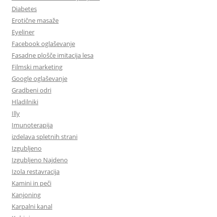
Diabetes
Erotične masaže
Eyeliner
Facebook oglaševanje
Fasadne plošče imitacija lesa
Filmski marketing
Google oglaševanje
Gradbeni odri
Hladilniki
Illy
Imunoterapija
izdelava spletnih strani
Izgubljeno
Izgubljeno Najdeno
Izola restavracija
Kamini in peči
Kanjoning
Karpalni kanal