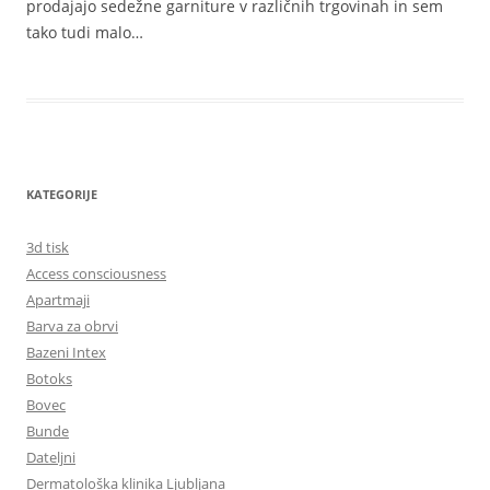
prodajajo sedežne garniture v različnih trgovinah in sem
tako tudi malo…
KATEGORIJE
3d tisk
Access consciousness
Apartmaji
Barva za obrvi
Bazeni Intex
Botoks
Bovec
Bunde
Dateljni
Dermatološka klinika Ljubljana