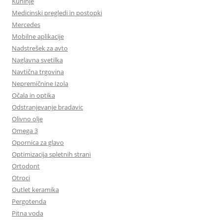
Kuhinje
Medicinski pregledi in postopki
Mercedes
Mobilne aplikacije
Nadstrešek za avto
Naglavna svetilka
Navtična trgovina
Nepremičnine Izola
Očala in optika
Odstranjevanje bradavic
Olivno olje
Omega 3
Opornica za glavo
Optimizacija spletnih strani
Ortodont
Otroci
Outlet keramika
Pergotenda
Pitna voda