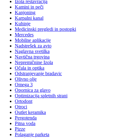
Izola restavracija
Kamini in peči
Kanjoning
Karpalni kanal
Kuhinje
Medicinski pregledi in postopki
Mercedes
Mobilne aplikacije
Nadstrešek za avto
Naglavna svetilka
Navtična trgovina
Nepremičnine Izola
Očala in optika
Odstranjevanje bradavic
Olivno olje
Omega 3
Opornica za glavo
Optimizacija spletnih strani
Ortodont
Otroci
Outlet keramika
Pergotenda
Pitna voda
Pizze
Polaganje parketa