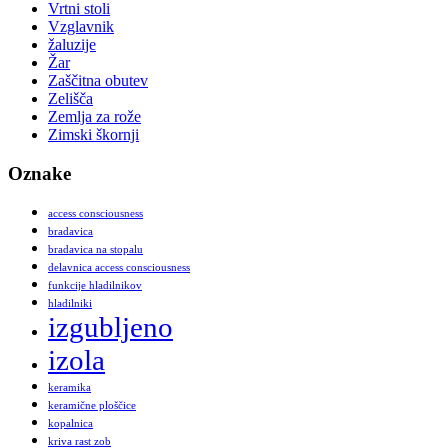
Vrtni stoli
Vzglavnik
žaluzije
Žar
Zaščitna obutev
Zelišča
Zemlja za rože
Zimski škornji
Oznake
access consciousness
bradavica
bradavica na stopalu
delavnica access consciousness
funkcije hladilnikov
hladilniki
izgubljeno
izola
keramika
keramične ploščice
kopalnica
kriva rast zob