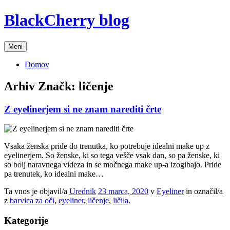
Preskoči
BlackCherry blog
na
vsebino
Meni
Domov
Arhiv Značk:
ličenje
Z eyelinerjem si ne znam narediti črte
Vsaka ženska pride do trenutka, ko potrebuje idealni make up z
eyelinerjem. So ženske, ki so tega vešče vsak dan, so pa ženske, ki
so bolj naravnega videza in se močnega make up-a izogibajo. Pride
pa trenutek, ko idealni make…
Ta vnos je objavil/a
Urednik
23 marca, 2020
v
Eyeliner
in označil/a
z
barvica za oči
,
eyeliner
,
ličenje
,
ličila
.
Kategorije