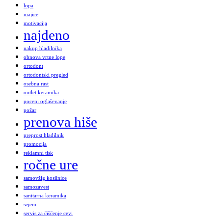
lopa
majice
motivacija
najdeno
nakup hladilnika
obnova vrtne lope
ortodont
ortodontski pregled
osebna rast
outlet keramika
poceni oglaševanje
požar
prenova hiše
preprost hladilnik
promocija
reklamni tisk
ročne ure
samovžig kosilnice
samozavest
sanitarna keramika
sejem
servis za čiščenje cevi