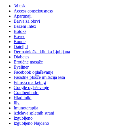
3d tisk
Access consciousness
Apartmaji
Barva za obrvi
Bazeni Intex
Botoks
Bovec
Bunde
Dateljni
Dermatološka klinika Ljubljana
Diabetes
Erotične masaže
Eyeliner
Facebook oglaševanje
Fasadne plošče imitacija lesa
Filmski marketing
Google oglaševanje
Gradbeni odri
Hladilniki
Illy
Imunoterapija
izdelava spletnih strani
Izgubljeno
Izgubljeno Najdeno