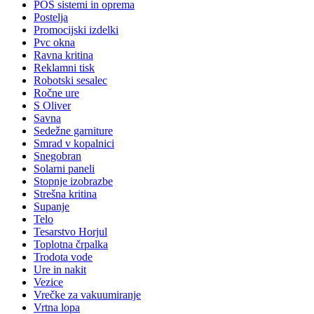
POS sistemi in oprema
Postelja
Promocijski izdelki
Pvc okna
Ravna kritina
Reklamni tisk
Robotski sesalec
Ročne ure
S Oliver
Savna
Sedežne garniture
Smrad v kopalnici
Snegobran
Solarni paneli
Stopnje izobrazbe
Strešna kritina
Supanje
Telo
Tesarstvo Horjul
Toplotna črpalka
Trodota vode
Ure in nakit
Vezice
Vrečke za vakuumiranje
Vrtna lopa