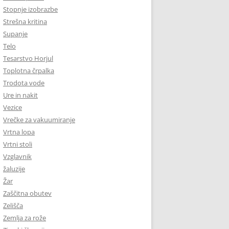
Stopnje izobrazbe
Strešna kritina
Supanje
Telo
Tesarstvo Horjul
Toplotna črpalka
Trodota vode
Ure in nakit
Vezice
Vrečke za vakuumiranje
Vrtna lopa
Vrtni stoli
Vzglavnik
žaluzije
Žar
Zaščitna obutev
Zelišča
Zemlja za rože