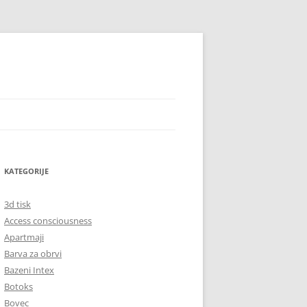
KATEGORIJE
3d tisk
Access consciousness
Apartmaji
Barva za obrvi
Bazeni Intex
Botoks
Bovec