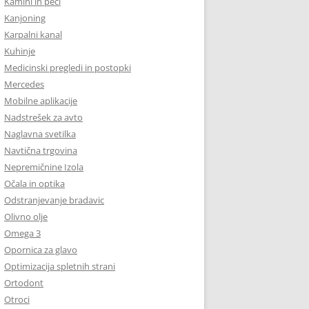
Kamini in peči
Kanjoning
Karpalni kanal
Kuhinje
Medicinski pregledi in postopki
Mercedes
Mobilne aplikacije
Nadstrešek za avto
Naglavna svetilka
Navtična trgovina
Nepremičnine Izola
Očala in optika
Odstranjevanje bradavic
Olivno olje
Omega 3
Opornica za glavo
Optimizacija spletnih strani
Ortodont
Otroci