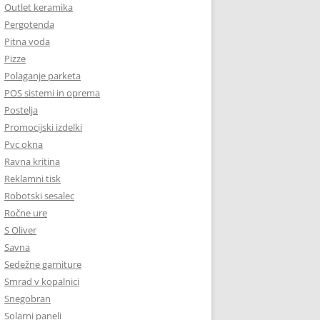
Outlet keramika
Pergotenda
Pitna voda
Pizze
Polaganje parketa
POS sistemi in oprema
Postelja
Promocijski izdelki
Pvc okna
Ravna kritina
Reklamni tisk
Robotski sesalec
Ročne ure
S Oliver
Savna
Sedežne garniture
Smrad v kopalnici
Snegobran
Solarni paneli