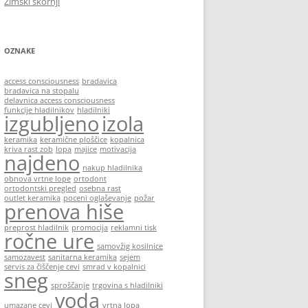
Zimski škornji
OZNAKE
access consciousness
bradavica
bradavica na stopalu
delavnica access consciousness
funkcije hladilnikov
hladilniki
izgubljeno
izola
keramika
keramične ploščice
kopalnica
kriva rast zob
lopa
majice
motivacija
najdeno
nakup hladilnika
obnova vrtne lope
ortodont
ortodontski pregled
osebna rast
outlet keramika
poceni oglaševanje
požar
prenova hiše
preprost hladilnik
promocija
reklamni tisk
ročne ure
samovžig kosilnice
samozavest
sanitarna keramika
sejem
servis za čiščenje cevi
smrad v kopalnici
sneg
sproščanje
trgovina s hladilniki
voda
umazane cevi
vrtna lopa