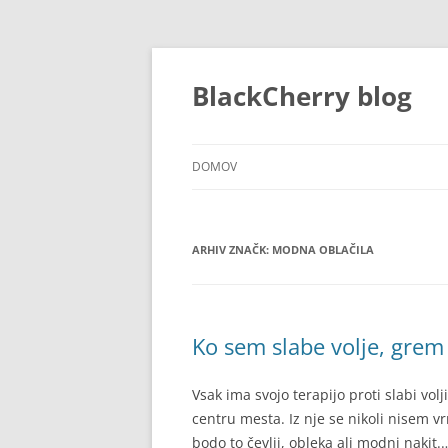
Preskoči
na
vsebino
BlackCherry blog
DOMOV
ARHIV ZNAČK:
MODNA OBLAČILA
Ko sem slabe volje, grem
Vsak ima svojo terapijo proti slabi volj
centru mesta. Iz nje se nikoli nisem v
bodo to čevlji, obleka ali modni nakit.