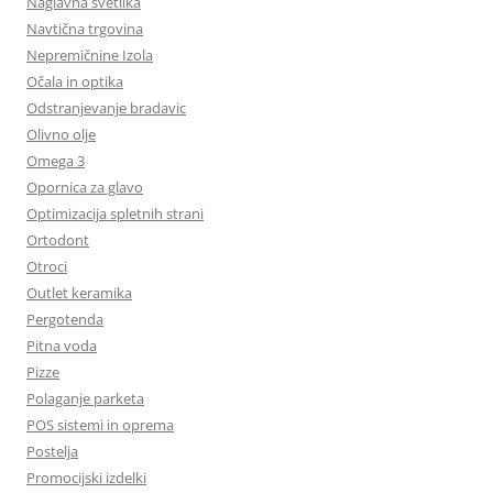
Naglavna svetilka
Navtična trgovina
Nepremičnine Izola
Očala in optika
Odstranjevanje bradavic
Olivno olje
Omega 3
Opornica za glavo
Optimizacija spletnih strani
Ortodont
Otroci
Outlet keramika
Pergotenda
Pitna voda
Pizze
Polaganje parketa
POS sistemi in oprema
Postelja
Promocijski izdelki