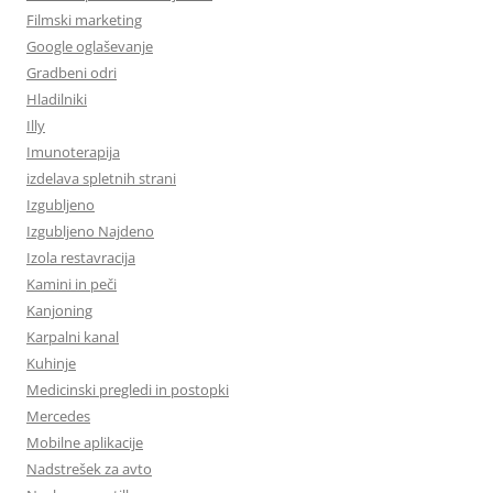
Filmski marketing
Google oglaševanje
Gradbeni odri
Hladilniki
Illy
Imunoterapija
izdelava spletnih strani
Izgubljeno
Izgubljeno Najdeno
Izola restavracija
Kamini in peči
Kanjoning
Karpalni kanal
Kuhinje
Medicinski pregledi in postopki
Mercedes
Mobilne aplikacije
Nadstrešek za avto