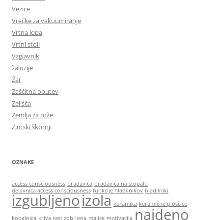
Vezice
Vrečke za vakuumiranje
Vrtna lopa
Vrtni stoli
Vzglavnik
žaluzije
Žar
Zaščitna obutev
Zelišča
Zemlja za rože
Zimski škornji
OZNAKE
access consciousness
bradavica
bradavica na stopalu
delavnica access consciousness
funkcije hladilnikov
hladilniki
izgubljeno
izola
keramika
keramične ploščice
najdeno
kopalnica
kriva rast zob
lopa
majice
motivacija