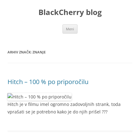
Preskoči
na
BlackCherry blog
vsebino
Meni
ARHIV ZNAČK:
ZNANJE
Hitch – 100 % po priporočilu
Hitch je v filmu imel ogromno zadovoljnih strank, toda
vprašati se je potrebno kako je do njih prišel ???