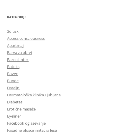
KATEGORIJE
3d tisk
Access consciousness
Apartmaji
Barva za obrvi
Bazeni Intex
Botoks
Bovec
Bunde
Dateljni
Dermatološka klinika Ljubljana
Diabetes
Erotične masaže
Eyeliner
Facebook oglaševanje
Fasadne plošče imitacija lesa