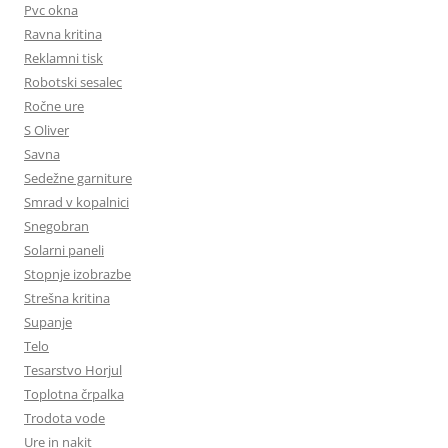
Pvc okna
Ravna kritina
Reklamni tisk
Robotski sesalec
Ročne ure
S Oliver
Savna
Sedežne garniture
Smrad v kopalnici
Snegobran
Solarni paneli
Stopnje izobrazbe
Strešna kritina
Supanje
Telo
Tesarstvo Horjul
Toplotna črpalka
Trodota vode
Ure in nakit