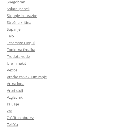
Snegobran
Solarni paneli
Stopnje izobrazbe
Strešna kritina
Supanje
Telo
Tesarstvo Horjul
Toplotna črpalka
Trodota vode
Ure in nakit
Vezice
Vrečke za vakuumiranje
Vrtna lopa
Vrtni stoli
Vzglavnik
žaluzije
Žar
Zaščitna obutev
Zelišča