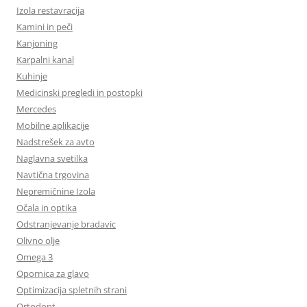
Izola restavracija
Kamini in peči
Kanjoning
Karpalni kanal
Kuhinje
Medicinski pregledi in postopki
Mercedes
Mobilne aplikacije
Nadstrešek za avto
Naglavna svetilka
Navtična trgovina
Nepremičnine Izola
Očala in optika
Odstranjevanje bradavic
Olivno olje
Omega 3
Opornica za glavo
Optimizacija spletnih strani
Ortodont