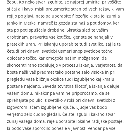
žepu. Ko neko stvar izgubite, se najprej umirite, privoščite
si čaj ali kavo, misli preusmerite stran od vseh težav, ki vam
rojijo po glavi, nato pa uporabite filozofijo ki sta jo izumila
Janko in Metka, namreč iz gozda sta našla pot domov, ker
sta po poti spuščala drobtine. Skratka sledite vašim
drobtinam, preverite vse kotičke, kjer ste se nahajali v
preteklih urah. Pri iskanju uporabite tudi svetilko, saj le ta
četudi pri dnevni svetlobi usmeri snop svetlobe točno
določeno točko, kar omogoča našim možganom, da
skoncentrirano sodelujejo v procesu iskanja. Verjetnost, da
boste našli vaš predmet tako postane zelo visioka in pri
pregledu vaše bližnje okolice tudi izgubljeno kaj kmalu
postane najdeno. Seveda tovrstna filozofija iskanja deluje
vašem domu, nikakor pa vam ne priporočamo, da se
sprehajate po ulici s svetilko v roki pri dnevni svetlobi z
izgovorom iščem izgubljene ključe. Ljudje vas bodo
verjetno zelo čudno gledali. Če ste izgubili kakšno stvar
zunaj vašega doma, raje uporabite lokalne radijske postaje,
ki bodo vaše sporočilo ponesle v javnost. Vendar pa vse