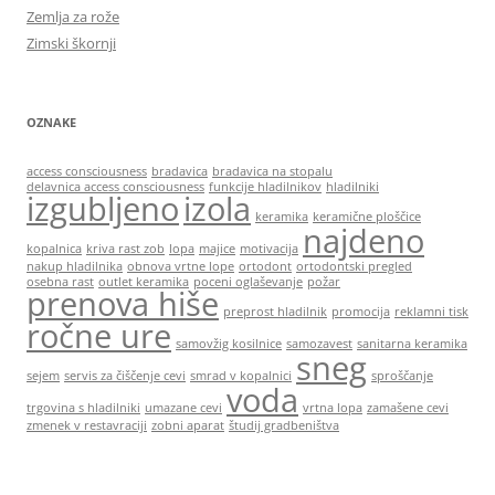
Zemlja za rože
Zimski škornji
OZNAKE
access consciousness
bradavica
bradavica na stopalu
delavnica access consciousness
funkcije hladilnikov
hladilniki
izgubljeno
izola
keramika
keramične ploščice
najdeno
kopalnica
kriva rast zob
lopa
majice
motivacija
nakup hladilnika
obnova vrtne lope
ortodont
ortodontski pregled
osebna rast
outlet keramika
poceni oglaševanje
požar
prenova hiše
preprost hladilnik
promocija
reklamni tisk
ročne ure
samovžig kosilnice
samozavest
sanitarna keramika
sneg
sejem
servis za čiščenje cevi
smrad v kopalnici
sproščanje
voda
trgovina s hladilniki
umazane cevi
vrtna lopa
zamašene cevi
zmenek v restavraciji
zobni aparat
študij gradbeništva