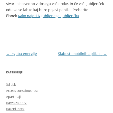
stvari niso vedno v dosegu vaše roke, in če vaš ljubljenček
odtava se lahko kaj hitro pojavi panika. Preberite
članek
Kako najdti izgubljenega ljubljenčka
.
Krmarjenje
←
Izguba energije
Slabosti mobilnih aplikacij
→
po
prispevkih
KATEGORIJE
3d tisk
Access consciousness
Apartmaji
Barva za obrvi
Bazeni Intex