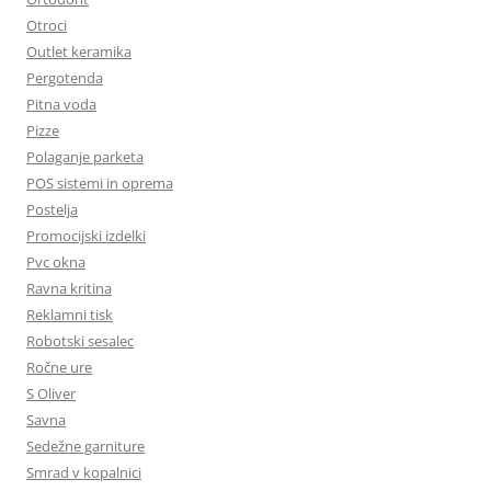
Otroci
Outlet keramika
Pergotenda
Pitna voda
Pizze
Polaganje parketa
POS sistemi in oprema
Postelja
Promocijski izdelki
Pvc okna
Ravna kritina
Reklamni tisk
Robotski sesalec
Ročne ure
S Oliver
Savna
Sedežne garniture
Smrad v kopalnici