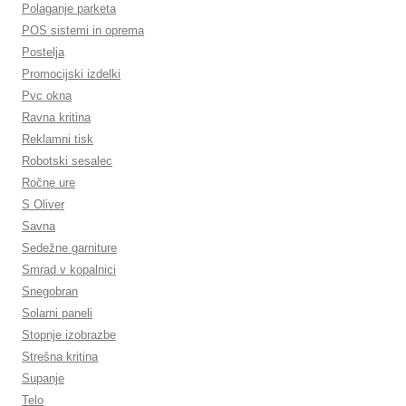
Polaganje parketa
POS sistemi in oprema
Postelja
Promocijski izdelki
Pvc okna
Ravna kritina
Reklamni tisk
Robotski sesalec
Ročne ure
S Oliver
Savna
Sedežne garniture
Smrad v kopalnici
Snegobran
Solarni paneli
Stopnje izobrazbe
Strešna kritina
Supanje
Telo