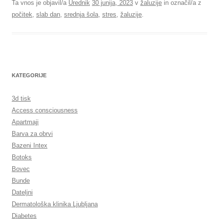
Ta vnos je objavil/a
Urednik
30 junija, 2023
v
žaluzije
in označil/a z
počitek
,
slab dan
,
srednja šola
,
stres
,
žaluzije
.
KATEGORIJE
3d tisk
Access consciousness
Apartmaji
Barva za obrvi
Bazeni Intex
Botoks
Bovec
Bunde
Dateljni
Dermatološka klinika Ljubljana
Diabetes