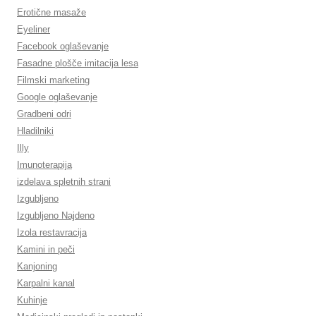
Erotične masaže
Eyeliner
Facebook oglaševanje
Fasadne plošče imitacija lesa
Filmski marketing
Google oglaševanje
Gradbeni odri
Hladilniki
Illy
Imunoterapija
izdelava spletnih strani
Izgubljeno
Izgubljeno Najdeno
Izola restavracija
Kamini in peči
Kanjoning
Karpalni kanal
Kuhinje