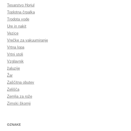
Tesarstvo Horjul
Toplotna črpalka
Trodota vode
Ure in nakit
Vezice
Vrečke za vakuumiranje
Vrtna lopa
Vrtni stoli
Vzglavnik
žaluzije
Žar
Zaščitna obutev
Zelišča
Zemlja za rože
Zimski škornji
OZNAKE