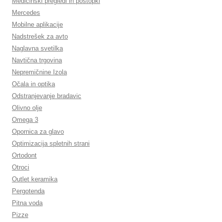
Medicinski pregledi in postopki
Mercedes
Mobilne aplikacije
Nadstrešek za avto
Naglavna svetilka
Navtična trgovina
Nepremičnine Izola
Očala in optika
Odstranjevanje bradavic
Olivno olje
Omega 3
Opornica za glavo
Optimizacija spletnih strani
Ortodont
Otroci
Outlet keramika
Pergotenda
Pitna voda
Pizze