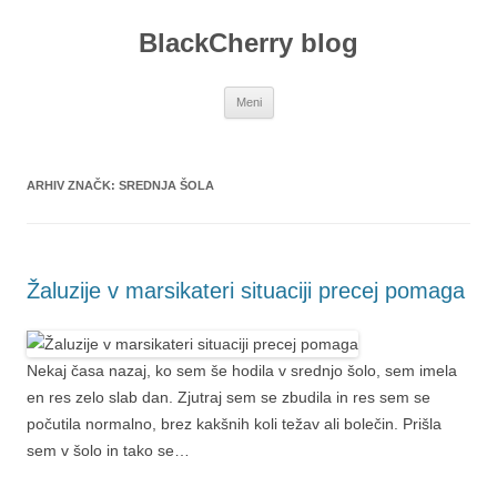
Preskoči
na
BlackCherry blog
vsebino
Meni
ARHIV ZNAČK:
SREDNJA ŠOLA
Žaluzije v marsikateri situaciji precej pomaga
Nekaj časa nazaj, ko sem še hodila v srednjo šolo, sem imela
en res zelo slab dan. Zjutraj sem se zbudila in res sem se
počutila normalno, brez kakšnih koli težav ali bolečin. Prišla
sem v šolo in tako se…