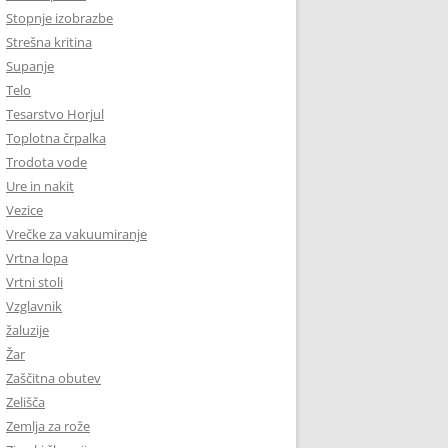
Stopnje izobrazbe
Strešna kritina
Supanje
Telo
Tesarstvo Horjul
Toplotna črpalka
Trodota vode
Ure in nakit
Vezice
Vrečke za vakuumiranje
Vrtna lopa
Vrtni stoli
Vzglavnik
žaluzije
Žar
Zaščitna obutev
Zelišča
Zemlja za rože