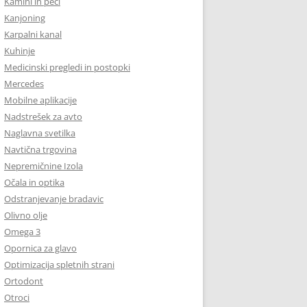
Kamini in peči
Kanjoning
Karpalni kanal
Kuhinje
Medicinski pregledi in postopki
Mercedes
Mobilne aplikacije
Nadstrešek za avto
Naglavna svetilka
Navtična trgovina
Nepremičnine Izola
Očala in optika
Odstranjevanje bradavic
Olivno olje
Omega 3
Opornica za glavo
Optimizacija spletnih strani
Ortodont
Otroci