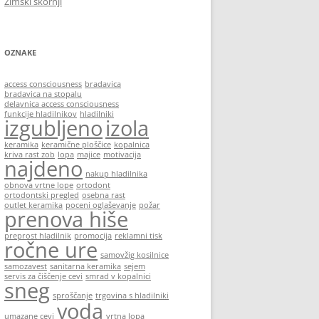
Zimski škornji
OZNAKE
access consciousness
bradavica
bradavica na stopalu
delavnica access consciousness
funkcije hladilnikov
hladilniki
izgubljeno
izola
keramika
keramične ploščice
kopalnica
kriva rast zob
lopa
majice
motivacija
najdeno
nakup hladilnika
obnova vrtne lope
ortodont
ortodontski pregled
osebna rast
outlet keramika
poceni oglaševanje
požar
prenova hiše
preprost hladilnik
promocija
reklamni tisk
ročne ure
samovžig kosilnice
samozavest
sanitarna keramika
sejem
servis za čiščenje cevi
smrad v kopalnici
sneg
sproščanje
trgovina s hladilniki
voda
umazane cevi
vrtna lopa