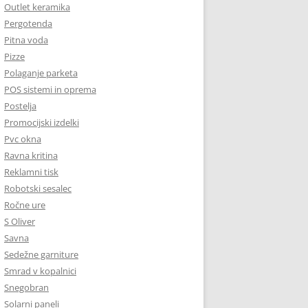
Outlet keramika
Pergotenda
Pitna voda
Pizze
Polaganje parketa
POS sistemi in oprema
Postelja
Promocijski izdelki
Pvc okna
Ravna kritina
Reklamni tisk
Robotski sesalec
Ročne ure
S Oliver
Savna
Sedežne garniture
Smrad v kopalnici
Snegobran
Solarni paneli