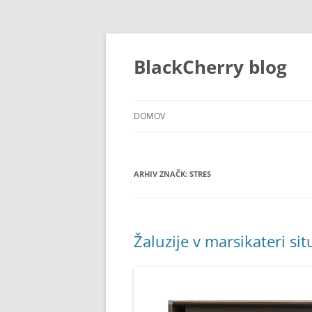
Preskoči
na
vsebino
BlackCherry blog
DOMOV
ARHIV ZNAČK:
STRES
Žaluzije v marsikateri si