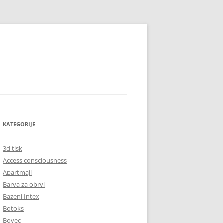
KATEGORIJE
3d tisk
Access consciousness
Apartmaji
Barva za obrvi
Bazeni Intex
Botoks
Bovec