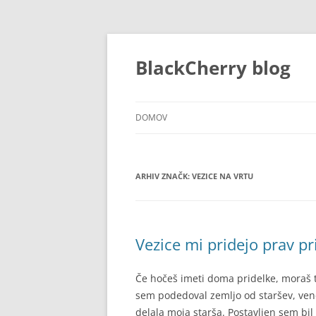
Preskoči
na
vsebino
BlackCherry blog
DOMOV
ARHIV ZNAČK:
VEZICE NA VRTU
Vezice mi pridejo prav pr
Če hočeš imeti doma pridelke, moraš t
sem podedoval zemljo od staršev, vend
delala moja starša. Postavljen sem bil