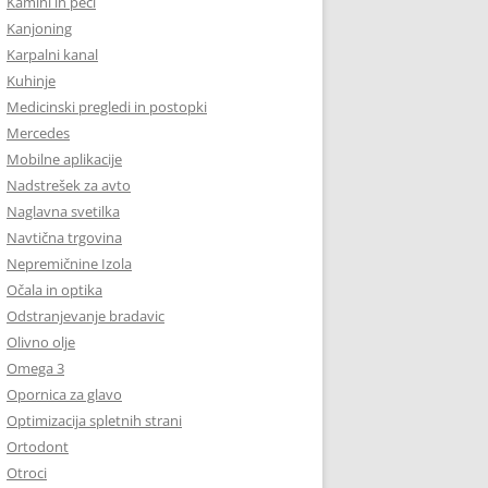
Kamini in peči
Kanjoning
Karpalni kanal
Kuhinje
Medicinski pregledi in postopki
Mercedes
Mobilne aplikacije
Nadstrešek za avto
Naglavna svetilka
Navtična trgovina
Nepremičnine Izola
Očala in optika
Odstranjevanje bradavic
Olivno olje
Omega 3
Opornica za glavo
Optimizacija spletnih strani
Ortodont
Otroci