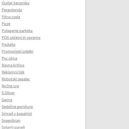
Outlet keramika
Pergotenda
Pitna voda
Pizze
Polaganje parketa
POS sistemi in oprema
Postelja
Promocijski izdelki
Pvc okna
Ravna kritina
Reklamni tisk
Robotski sesalec
Ročne ure
S Oliver
Savna
Sedežne garniture
Smrad v kopalnici
Snegobran
Solarni paneli