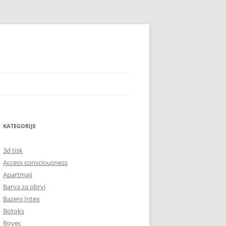
KATEGORIJE
3d tisk
Access consciousness
Apartmaji
Barva za obrvi
Bazeni Intex
Botoks
Bovec