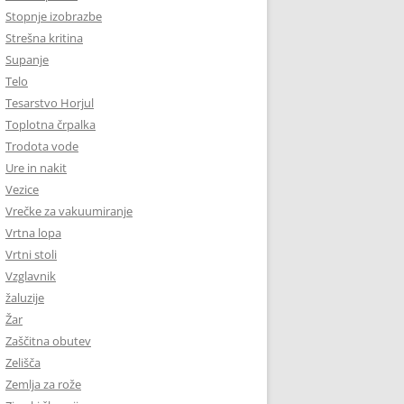
Stopnje izobrazbe
Strešna kritina
Supanje
Telo
Tesarstvo Horjul
Toplotna črpalka
Trodota vode
Ure in nakit
Vezice
Vrečke za vakuumiranje
Vrtna lopa
Vrtni stoli
Vzglavnik
žaluzije
Žar
Zaščitna obutev
Zelišča
Zemlja za rože