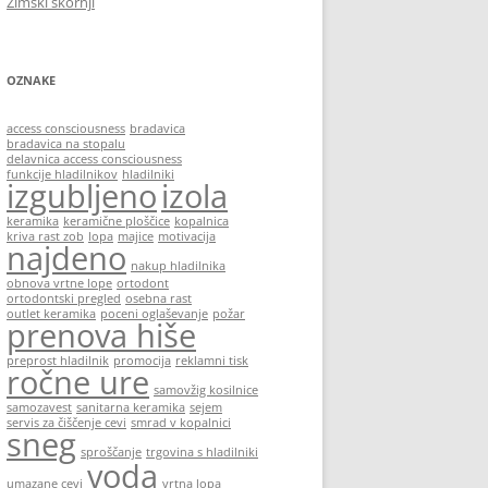
Zimski škornji
OZNAKE
access consciousness
bradavica
bradavica na stopalu
delavnica access consciousness
funkcije hladilnikov
hladilniki
izgubljeno
izola
keramika
keramične ploščice
kopalnica
kriva rast zob
lopa
majice
motivacija
najdeno
nakup hladilnika
obnova vrtne lope
ortodont
ortodontski pregled
osebna rast
outlet keramika
poceni oglaševanje
požar
prenova hiše
preprost hladilnik
promocija
reklamni tisk
ročne ure
samovžig kosilnice
samozavest
sanitarna keramika
sejem
servis za čiščenje cevi
smrad v kopalnici
sneg
sproščanje
trgovina s hladilniki
voda
umazane cevi
vrtna lopa